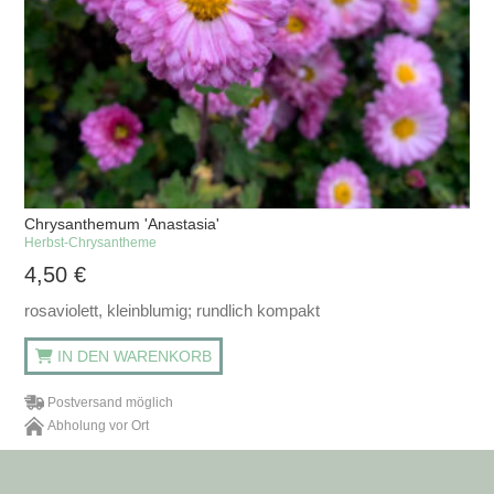
Chrysanthemum 'Anastasia'
Herbst-Chrysantheme
4,50
€
rosaviolett, kleinblumig; rundlich kompakt
IN DEN WARENKORB
Postversand möglich
Abholung vor Ort