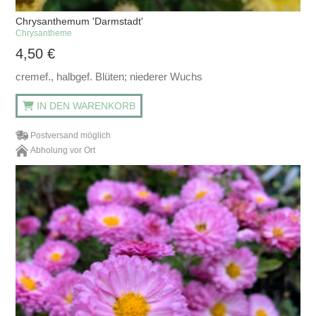
Chrysanthemum 'Darmstadt'
Chrysantheme
4,50
€
cremef., halbgef. Blüten; niederer Wuchs
IN DEN WARENKORB
Postversand möglich
Abholung vor Ort