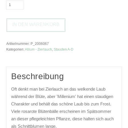
Allium
'Millenium'Zier-
Lauch
IN DEN WARENKORB
Menge
Artikelnummer:
P_2006067
Kategorien:
Allium - Zierlauch
,
Stauden A-D
Beschreibung
Oft denkt man bei Zierlauch an das welkende Laub
während der Blüte, aber 'Millenium' hat einen staudigen
Charakter und behält das schöne Laub bis zum Frost.
Viele rosarote Blütenbälle erscheinen im Spätsommer
an dieser pflegeleichten Pflanze, diese halten sich auch
als Schnittblumen lange.