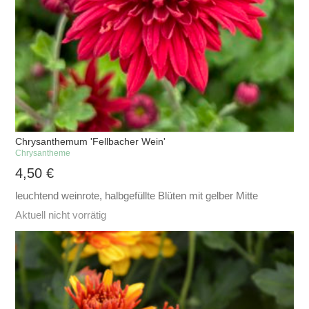
Chrysanthemum 'Fellbacher Wein'
Chrysantheme
4,50
€
leuchtend weinrote, halbgefüllte Blüten mit gelber Mitte
Aktuell nicht vorrätig