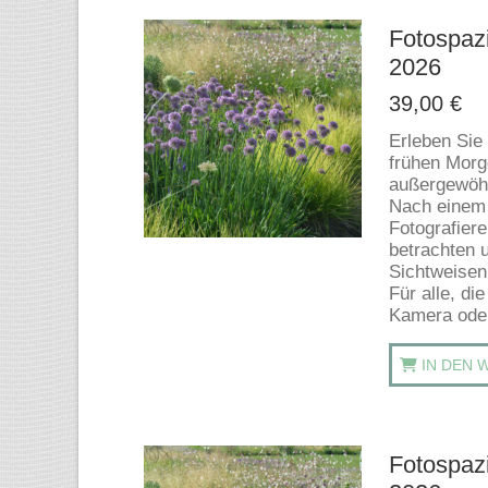
Fotospazi
2026
39,00
€
Erleben Sie
frühen Morg
außergewöhn
Nach einem 
Fotografier
betrachten 
Sichtweisen
Für alle, di
Kamera ode
IN DEN 
Fotospazi