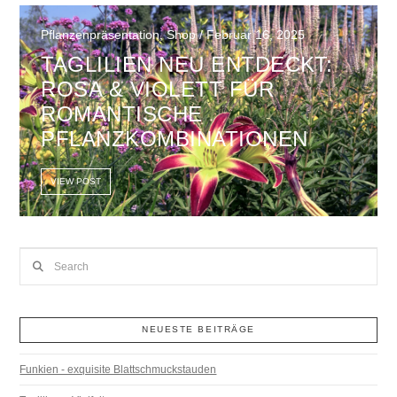
Pflanzenpräsentation, Shop / Februar 16, 2025
TAGLILIEN NEU ENTDECKT:
ROSA & VIOLETT FÜR
ROMANTISCHE
PFLANZKOMBINATIONEN
VIEW POST
Search
NEUESTE BEITRÄGE
Funkien - exquisite Blattschmuckstauden