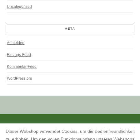
Uncategorized
META
Anmelden
Eintrags-Feed
Kommentar-Feed
WordPress.org
ALLE PREISANGABEN SIND INKL. MWST. UND ZZGL. VERSANDKOSTEN.
Dieser Webshop verwendet Cookies, um die Bedienfreundlichkeit
KONTAKT
INFORMATIONEN ZUM SHOP
KUNDENKONTO
zu erhöhen. Um den vollen Funktionsumfang unseres Webshops