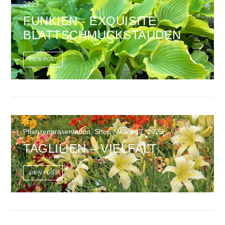
2025
FUNKIEN - EXQUISITE
BLATTSCHMUCKSTAUDEN
VIEW POST
Pflanzenpräsentation, Shop / März 17, 2025
TAGLILIEN – VIELFALT
VIEW POST