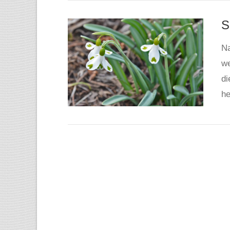
S
Na
we
di
he