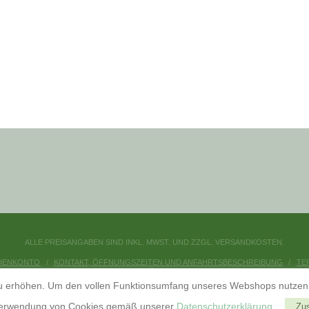
ALLE PREISANGABEN SIND INKL. MWST. UND ZZGL. VERSANDKOSTEN.
DENKONTO
KONTAKT, ÖFFNUNGSZEITEN UND ANFAHRTSBESCHREIBUNG
TE
DATENSCHUTZERKLÄRUNG
IMPRESSUM
 erhöhen. Um den vollen Funktionsumfang unseres Webshops nutzen zu
FACEBOOK
Verwendung von Cookies gemäß unserer
Datenschutzerklärung
.
Zu