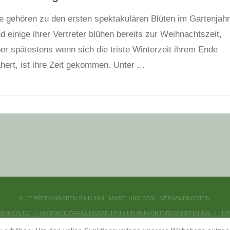
e gehören zu den ersten spektakulären Blüten im Gartenjahr
d einige ihrer Vertreter blühen bereits zur Weihnachtszeit,
er spätestens wenn sich die triste Winterzeit ihrem Ende
hert, ist ihre Zeit gekommen. Unter ...
ALLE PREISANGABEN SIND INKL. MWST. UND ZZGL. VERSANDKOSTEN.
DENKONTO
KONTAKT, ÖFFNUNGSZEITEN UND ANFAHRTSBESCHREIBUNG
TE
DATENSCHUTZERKLÄRUNG
IMPRESSUM