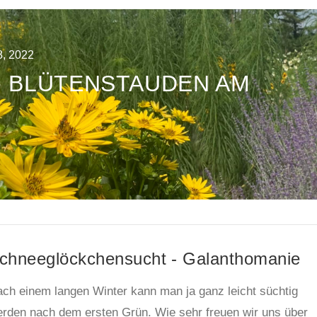
8, 2022
 BLÜTENSTAUDEN AM
chneeglöckchensucht - Galanthomanie
ch einem langen Winter kann man ja ganz leicht süchtig
rden nach dem ersten Grün. Wie sehr freuen wir uns über