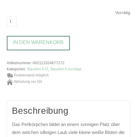
Vorrätig
Anaphalis
triplinervis
'Silver
IN DEN WARENKORB
Wave'Perlkörbchen
Menge
Artikelnummer:
002113324677272
Kategorien:
Stauden A-D
,
Stauden A sonstige
Postversand möglich
Abholung vor Ort
Beschreibung
Das Perlkörpchen bildet an einem sonnigen Platz über
dem weichen silbrigen Laub viele kleine weiße Blüten die