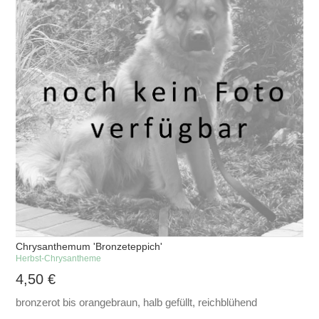
Chrysanthemum 'Bronzeteppich'
Herbst-Chrysantheme
4,50
€
bronzerot bis orangebraun, halb gefüllt, reichblühend