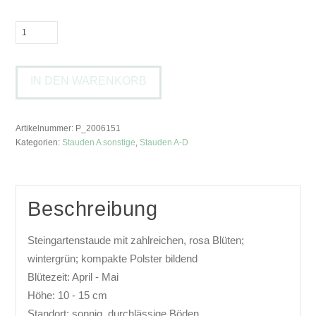
Arabis
x
arendsii
IN DEN WARENKORB
'Compinkie'Gänsekresse
Menge
Artikelnummer:
P_2006151
Kategorien:
Stauden A sonstige
,
Stauden A-D
Beschreibung
Steingartenstaude mit zahlreichen, rosa Blüten;
wintergrün; kompakte Polster bildend
Blütezeit: April - Mai
Höhe: 10 - 15 cm
Standort: sonnig, durchlässige Böden