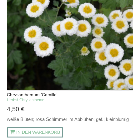
Chrysanthemum 'Camilla'
Herbst-Chrysantheme
4,50
€
weiße Blüten; rosa Schimmer im Abblühen; gef.; kleinblumig
IN DEN WARENKORB