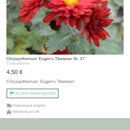
Chrysanthemum 'Eugen's Tibetaner Nr. 37'
Chrysantheme
4,50
€
Chrysanthemum 'Eugen's Tibetaner'
IN DEN WARENKORB
Postversand möglich
Abholung vor Ort