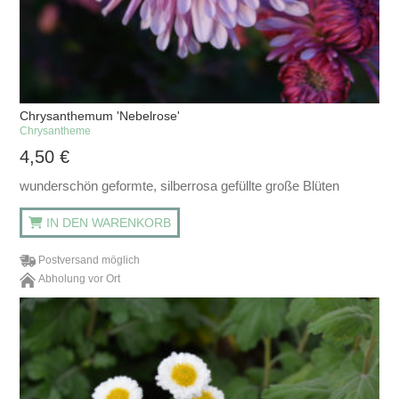
Chrysanthemum 'Nebelrose'
Chrysantheme
4,50
€
wunderschön geformte, silberrosa gefüllte große Blüten
IN DEN WARENKORB
Postversand möglich
Abholung vor Ort