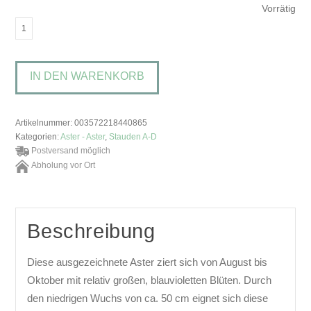
Vorrätig
Aster
amellus
'Glücksfund'Sommer-
IN DEN WARENKORB
Aster
Menge
Artikelnummer:
003572218440865
Kategorien:
Aster - Aster
,
Stauden A-D
Postversand möglich
Abholung vor Ort
Beschreibung
Diese ausgezeichnete Aster ziert sich von August bis
Oktober mit relativ großen, blauvioletten Blüten. Durch
den niedrigen Wuchs von ca. 50 cm eignet sich diese