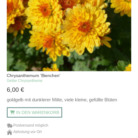
Chrysanthemum 'Bienchen'
Gelbe Chrysantheme
6,00
€
goldgelb mit dunklerer Mitte, viele kleine, gefüllte Blüten
IN DEN WARENKORB
Postversand möglich
Abholung vor Ort