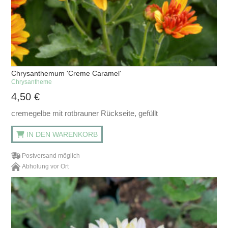
Chrysanthemum 'Creme Caramel'
Chrysantheme
4,50
€
cremegelbe mit rotbrauner Rückseite, gefüllt
IN DEN WARENKORB
Postversand möglich
Abholung vor Ort