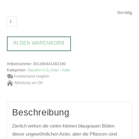
Vorrätig
Aster
pansus
'Blauer
IN DEN WARENKORB
Mond'Blaue
Myrten-
Aster
Artikelnummer:
001480441482180
Menge
Kategorien:
Stauden A-D
,
Aster - Aster
Postversand möglich
Abholung vor Ort
Beschreibung
Zierlich wirken die vielen kleinen blaugrauen Blüten
dieser ungewöhnlichen Aster, aber die Pflanzen sind