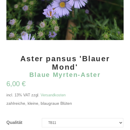
Aster pansus 'Blauer
Mond'
Blaue Myrten-Aster
6,00
€
incl. 13% VAT
zzgl.
Versandkosten
zahlreiche, kleine, blaugraue Blüten
Qualität