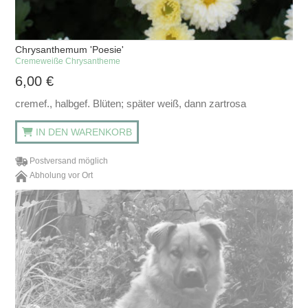
Chrysanthemum 'Poesie'
Cremeweiße Chrysantheme
6,00
€
cremef., halbgef. Blüten; später weiß, dann zartrosa
IN DEN WARENKORB
Postversand möglich
Abholung vor Ort