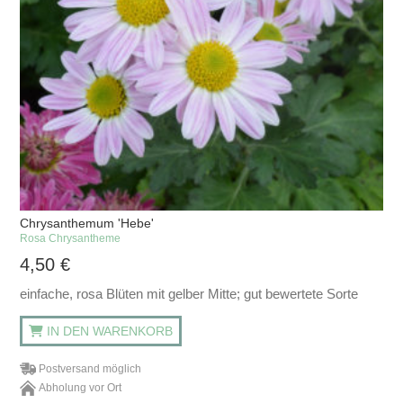
Chrysanthemum 'Hebe'
Rosa Chrysantheme
4,50
€
einfache, rosa Blüten mit gelber Mitte; gut bewertete Sorte
IN DEN WARENKORB
Postversand möglich
Abholung vor Ort