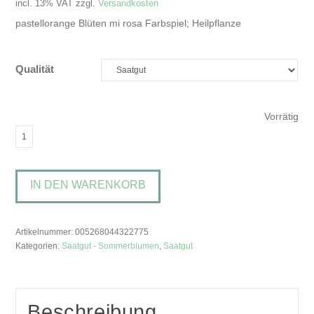
incl. 13% VAT
zzgl.
Versandkosten
pastellorange Blüten mi rosa Farbspiel; Heilpflanze
Qualität
Vorrätig
Calendula
officinalis
'Pink
IN DEN WARENKORB
Surprise'Ringelblume
Menge
Artikelnummer:
005268044322775
Kategorien:
Saatgut - Sommerblumen
,
Saatgut
Beschreibung