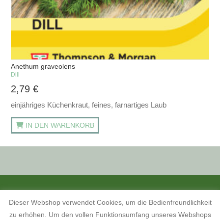
Anethum graveolens
Dill
2,79
€
einjähriges Küchenkraut, feines, farnartiges Laub
IN DEN WARENKORB
ALLE PREISANGABEN SIND INKL. MWST. UND ZZGL. VERSANDKOSTEN.
Dieser Webshop verwendet Cookies, um die Bedienfreundlichkeit
KONTAKT
INFORMATIONEN ZUM SHOP
KUNDENKONTO
zu erhöhen. Um den vollen Funktionsumfang unseres Webshops
KONTAKT, ÖFFNUNGSZEITEN UND ANFAHRTSBESCHREIBUNG