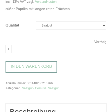
incl. 13% VAT
zzgl.
Versandkosten
süßer Paprika mit langen roten Früchten
Qualität
Vorrätig
Capsicum
annuum
'Spiralus'Paprika
IN DEN WARENKORB
Menge
Artikelnummer:
001148286216766
Kategorien:
Saatgut - Gemüse
,
Saatgut
Beschreibung