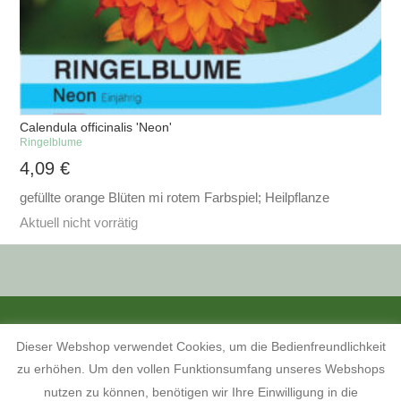
Calendula officinalis 'Neon'
Ringelblume
4,09
€
gefüllte orange Blüten mi rotem Farbspiel; Heilpflanze
Aktuell nicht vorrätig
ALLE PREISANGABEN SIND INKL. MWST. UND ZZGL. VERSANDKOSTEN.
Dieser Webshop verwendet Cookies, um die Bedienfreundlichkeit
KONTAKT
INFORMATIONEN ZUM SHOP
KUNDENKONTO
zu erhöhen. Um den vollen Funktionsumfang unseres Webshops
KONTAKT, ÖFFNUNGSZEITEN UND ANFAHRTSBESCHREIBUNG
TERMINE 2026
AGB
WIDERRUFSBELEHRUNG
nutzen zu können, benötigen wir Ihre Einwilligung in die
DATENSCHUTZERKLÄRUNG
IMPRESSUM