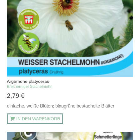
Argemone platyceras
Breithorniger Stachelmohn
2,79
€
einfache, weiße Blüten; blaugrüne bestachelte Blätter
IN DEN WARENKORB