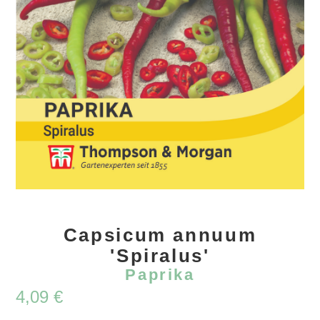
Capsicum annuum
'Spiralus'
Paprika
4,09
€