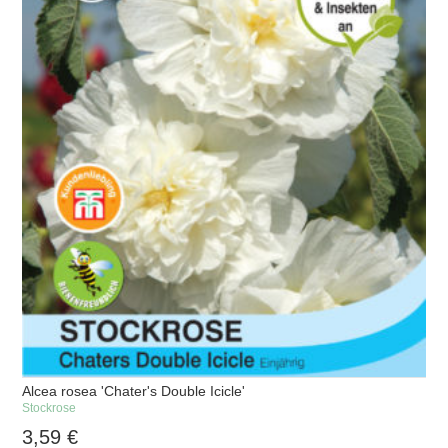
Alcea rosea 'Chater's Double Icicle'
Stockrose
3,59
€