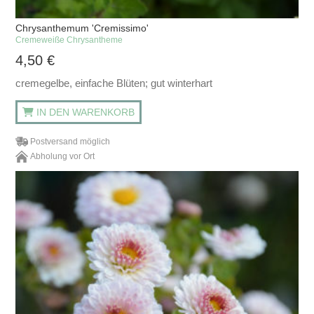
Chrysanthemum 'Cremissimo'
Cremeweiße Chrysantheme
4,50
€
cremegelbe, einfache Blüten; gut winterhart
IN DEN WARENKORB
Postversand möglich
Abholung vor Ort