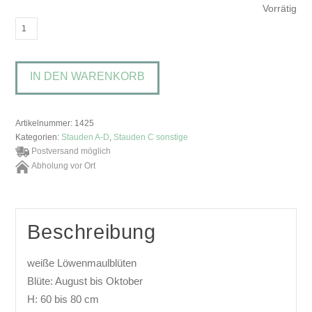
Vorrätig
Chelone
obliqua
'Alba'Schlangenkopf,
IN DEN WARENKORB
Schildblume
Menge
Artikelnummer:
1425
Kategorien:
Stauden A-D
,
Stauden C sonstige
Postversand möglich
Abholung vor Ort
Beschreibung
weiße Löwenmaulblüten
Blüte: August bis Oktober
H: 60 bis 80 cm