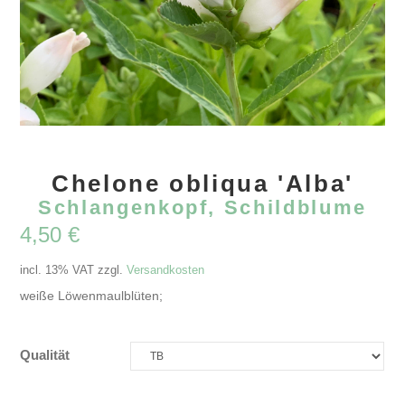
Chelone obliqua 'Alba'
Schlangenkopf, Schildblume
4,50
€
incl. 13% VAT
zzgl.
Versandkosten
weiße Löwenmaulblüten;
Qualität