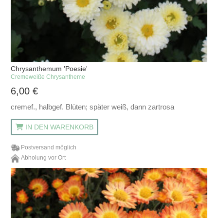
Chrysanthemum 'Poesie'
Cremeweiße Chrysantheme
6,00
€
cremef., halbgef. Blüten; später weiß, dann zartrosa
IN DEN WARENKORB
Postversand möglich
Abholung vor Ort