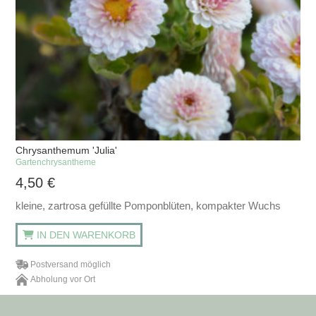
Chrysanthemum 'Julia'
Gartenchrysantheme
4,50
€
kleine, zartrosa gefüllte Pomponblüten, kompakter Wuchs
IN DEN WARENKORB
Postversand möglich
Abholung vor Ort