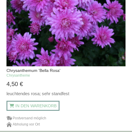
Chrysanthemum 'Bella Rosa'
Chrysantheme
4,50
€
leuchtendes rosa; sehr standfest
IN DEN WARENKORB
Postversand möglich
Abholung vor Ort