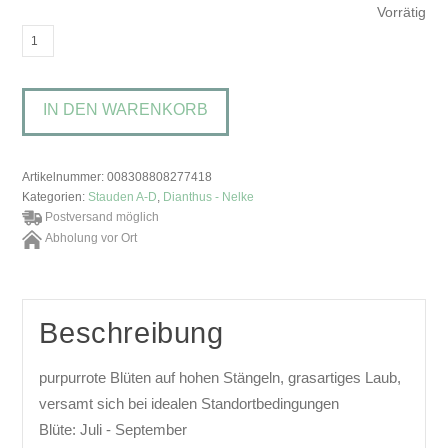
Vorrätig
Dianthus
carthusianorumKarthäuser-
Nelke
IN DEN WARENKORB
Menge
Artikelnummer:
008308808277418
Kategorien:
Stauden A-D
,
Dianthus - Nelke
Postversand möglich
Abholung vor Ort
Beschreibung
purpurrote Blüten auf hohen Stängeln, grasartiges Laub,
versamt sich bei idealen Standortbedingungen
Blüte: Juli - September