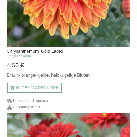
Chrysanthemum 'Gold Laced'
Chrysantheme
4,50
€
Braun- orange- gelbe, halbkugelige Blüten
IN DEN WARENKORB
Postversand möglich
Abholung vor Ort