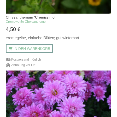
Chrysanthemum 'Cremissimo'
Cremeweiße Chrysantheme
4,50
€
cremegelbe, einfache Blüten; gut winterhart
IN DEN WARENKORB
Postversand möglich
Abholung vor Ort