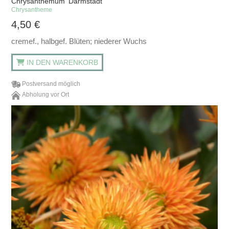
Chrysanthemum 'Darmstadt'
Chrysantheme
4,50
€
cremef., halbgef. Blüten; niederer Wuchs
IN DEN WARENKORB
Postversand möglich
Abholung vor Ort