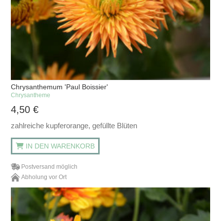
Chrysanthemum 'Paul Boissier'
Chrysantheme
4,50
€
zahlreiche kupferorange, gefüllte Blüten
IN DEN WARENKORB
Postversand möglich
Abholung vor Ort