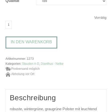
Qualität
Vorrätig
Dianthus
gratianopolitanus
'Badenia'Pfingst-
IN DEN WARENKORB
Nelke
Menge
Artikelnummer:
1273
Kategorien:
Stauden A-D
,
Dianthus - Nelke
Postversand möglich
Abholung vor Ort
Beschreibung
robuste, wintergrüne, graugrüne Polster mit leuchtend