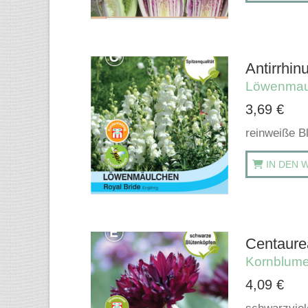
Antirrhin
Löwenmau
3,69
€
reinweiße Bl
IN DEN 
Centaurea
Kornblum
4,09
€