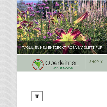
TAGLILIEN NEU ENTDECKT: ROSA & VIOLETT FÜR ROMANTISCHE PFLANZKOMBINATIONEN
SHOP
REINHARD
PFLANZENPRÄSENTATION, SHOP
FEBRUAR 16, 2025