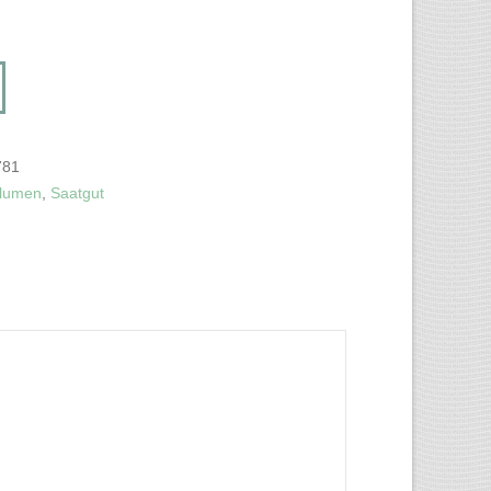
781
blumen
,
Saatgut