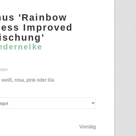
hus 'Rainbow
ness Improved
ischung'
edernelke
sten
 weiß, rosa, pink oder lila
Vorrätig