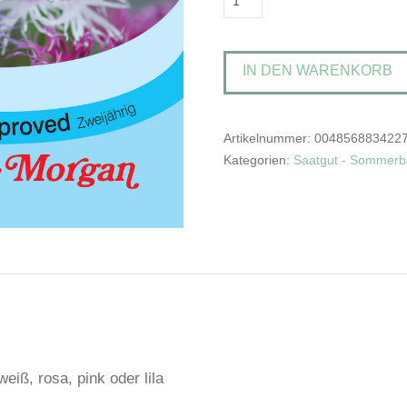
'Rainbow
Loveliness
IN DEN WARENKORB
Improved
Mischung'Federnelke
Menge
Artikelnummer:
004856883422
Kategorien:
Saatgut - Sommer
weiß, rosa, pink oder lila