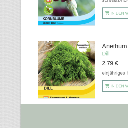
schwarzviol
IN DEN 
Anethum 
Dill
2,79
€
einjähriges 
IN DEN 