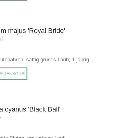
um majus 'Royal Bride'
l
ütenähren; saftig grünes Laub; 1-jährig
WARENKORB
 cyanus 'Black Ball'
e