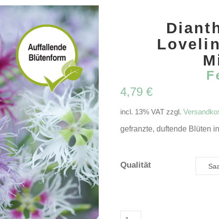
Diant
Loveli
M
F
4,79
€
incl. 13% VAT
zzgl.
Versandko
gefranzte, duftende Blüten in
Qualität
Dianthus