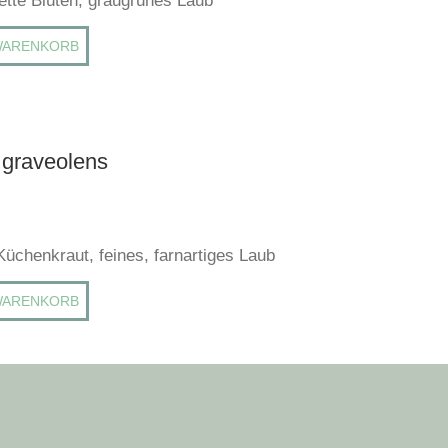
ette Blüten, graugrünes Laub
WARENKORB
graveolens
Küchenkraut, feines, farnartiges Laub
WARENKORB