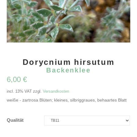
Dorycnium hirsutum
Backenklee
6,00
€
incl. 13% VAT
zzgl.
Versandkosten
weiße - zartrosa Blüten; kleines, silbriggraues, behaartes Blatt
Qualität