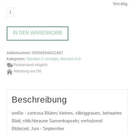
Vorrätig
Dorycnium
hirsutumBackenklee
Menge
IN DEN WARENKORB
Artikelnummer:
005566548311667
Kategorien:
Stauden D sonstige
,
Stauden A-D
Postversand möglich
Abholung vor Ort
Beschreibung
weiße - zartrosa Blüten; kleines, silbriggraues, behaartes
Blatt; rötlichbraune Samenkapseln; verholzend
Blütezeit: Juni - September