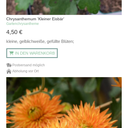
Chrysanthemum 'Kleiner Eisbär'
Gartenchrysantheme
4,50
€
kleine, gelblichweiße, gefüllte Blüten;
IN DEN WARENKORB
Postversand möglich
Abholung vor Ort