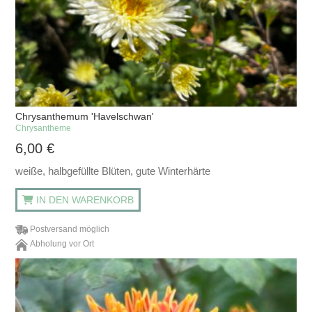
Chrysanthemum 'Havelschwan'
Chrysantheme
6,00
€
weiße, halbgefüllte Blüten, gute Winterhärte
IN DEN WARENKORB
Postversand möglich
Abholung vor Ort