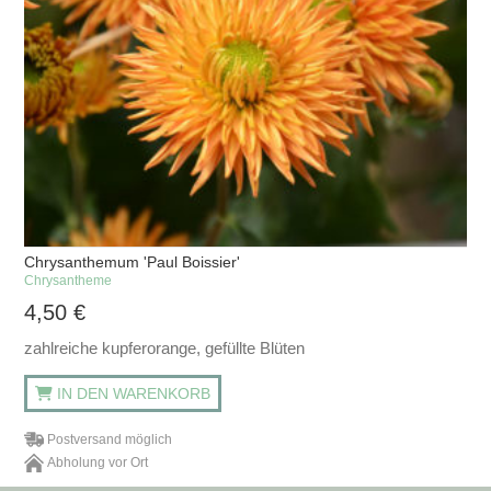
Chrysanthemum 'Paul Boissier'
Chrysantheme
4,50
€
zahlreiche kupferorange, gefüllte Blüten
IN DEN WARENKORB
Postversand möglich
Abholung vor Ort