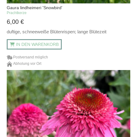
Gaura lindheimeri 'Snowbird'
Prachtkerze
6,00
€
duftige, schneeweiße Blütenrispen; lange Blütezeit
IN DEN WARENKORB
Postversand möglich
Abholung vor Ort