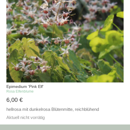
Epimedium 'Pink Elf'
Rosa Elfenblume
6,00
€
hellrosa mit dunkelrosa Blütenmitte, reichblühend
Aktuell nicht vorrätig