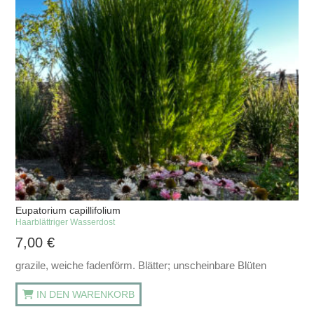
Eupatorium capillifolium
Haarblättriger Wasserdost
7,00
€
grazile, weiche fadenförm. Blätter; unscheinbare Blüten
IN DEN WARENKORB