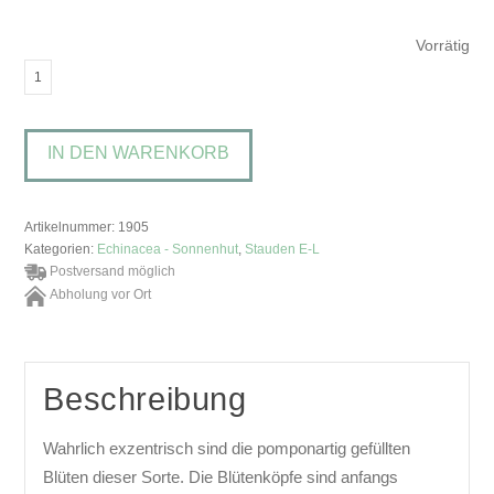
Vorrätig
Echinacea
purpurea
'Eccentric'Scheinsonnenhut
IN DEN WARENKORB
Menge
Artikelnummer:
1905
Kategorien:
Echinacea - Sonnenhut
,
Stauden E-L
Postversand möglich
Abholung vor Ort
Beschreibung
Wahrlich exzentrisch sind die pomponartig gefüllten
Blüten dieser Sorte. Die Blütenköpfe sind anfangs