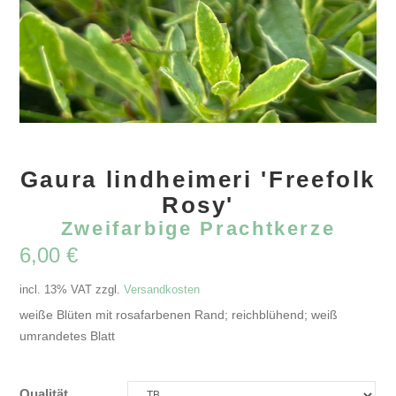
Gaura lindheimeri 'Freefolk
Rosy'
Zweifarbige Prachtkerze
6,00
€
incl. 13% VAT
zzgl.
Versandkosten
weiße Blüten mit rosafarbenen Rand; reichblühend; weiß
umrandetes Blatt
Qualität