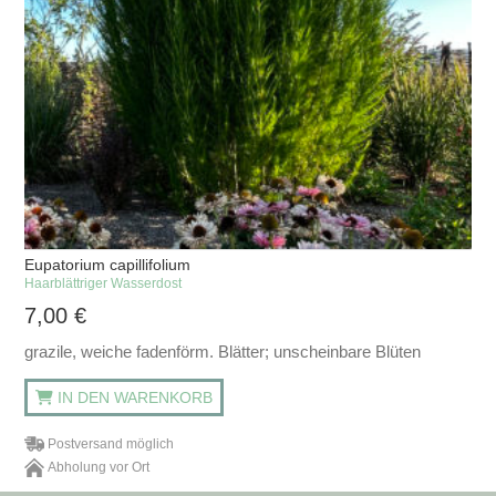
Eupatorium capillifolium
Haarblättriger Wasserdost
7,00
€
grazile, weiche fadenförm. Blätter; unscheinbare Blüten
IN DEN WARENKORB
Postversand möglich
Abholung vor Ort