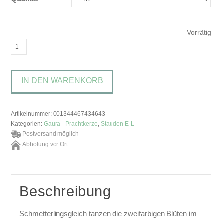
Vorrätig
Gaura
lindheimeri
'Freefolk
IN DEN WARENKORB
Rosy'Zweifarbige
Prachtkerze
Menge
Artikelnummer:
001344467434643
Kategorien:
Gaura - Prachtkerze
,
Stauden E-L
Postversand möglich
Abholung vor Ort
Beschreibung
Schmetterlingsgleich tanzen die zweifarbigen Blüten im