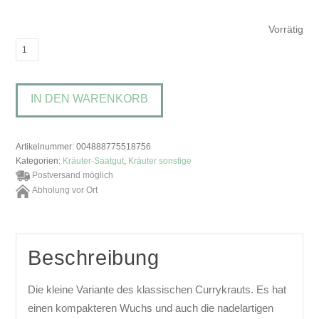
Vorrätig
Helichrysum
italicum
'Nanum'Zwerg-
IN DEN WARENKORB
Currykraut
Menge
Artikelnummer:
004888775518756
Kategorien:
Kräuter-Saatgut
,
Kräuter sonstige
Postversand möglich
Abholung vor Ort
Beschreibung
Die kleine Variante des klassischen Currykrauts. Es hat
einen kompakteren Wuchs und auch die nadelartigen