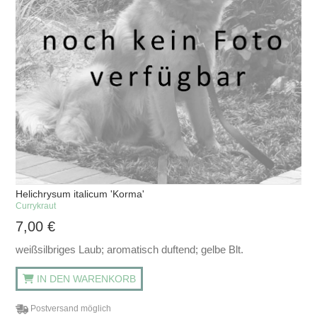
Helichrysum italicum 'Korma'
Currykraut
7,00
€
weißsilbriges Laub; aromatisch duftend; gelbe Blt.
IN DEN WARENKORB
Postversand möglich