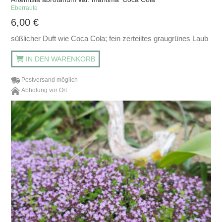
Eberraute
6,00
€
süßlicher Duft wie Coca Cola; fein zerteiltes graugrünes Laub
IN DEN WARENKORB
Postversand möglich
Abholung vor Ort