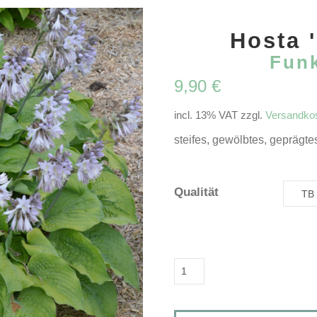
Hosta 
Funk
9,90
€
incl. 13% VAT
zzgl.
Versandko
steifes, gewölbtes, geprägtes,
Qualität
Hosta
'Corn
Muffins'Funkie,