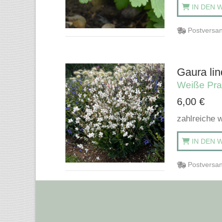
IN DEN 
Postversan
Gaura lin
Weiße Pra
6,00
€
zahlreiche 
IN DEN 
Postversan