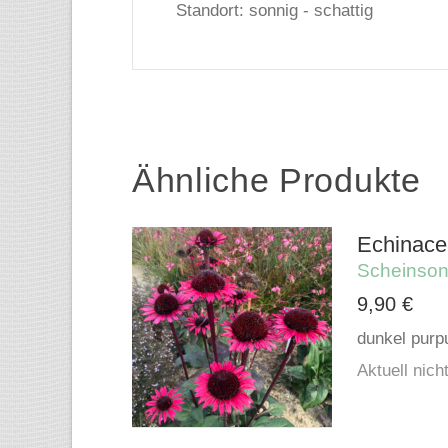
Standort: sonnig - schattig
Ähnliche Produkte
Echinacea
Scheinso
9,90
€
dunkel purp
Aktuell nicht