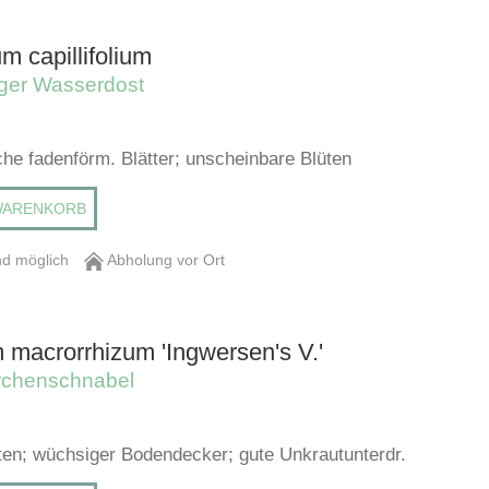
m capillifolium
iger Wasserdost
che fadenförm. Blätter; unscheinbare Blüten
WARENKORB
d möglich
Abholung vor Ort
 macrorrhizum 'Ingwersen's V.'
rchenschnabel
üten; wüchsiger Bodendecker; gute Unkrautunterdr.