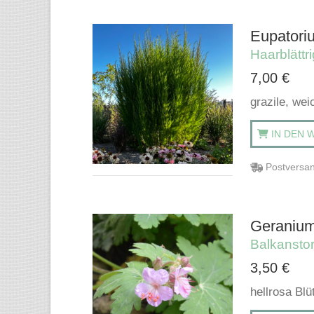
Eupatoriu
Haarblättr
7,00
€
grazile, wei
IN DEN 
Postversan
Geranium
Balkansto
3,50
€
hellrosa Bl