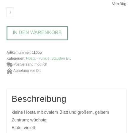
Vorrätig
Hosta
'Green
with
IN DEN WARENKORB
Envy'Funkie,
Herzlilie
Menge
Artikelnummer:
11055
Kategorien:
Hosta - Funkie
,
Stauden E-L
Postversand möglich
Abholung vor Ort
Beschreibung
kleine Hosta mit ovalem Blatt und großem, gelbem
Zentrum; wüchsig;
Blüte: violett