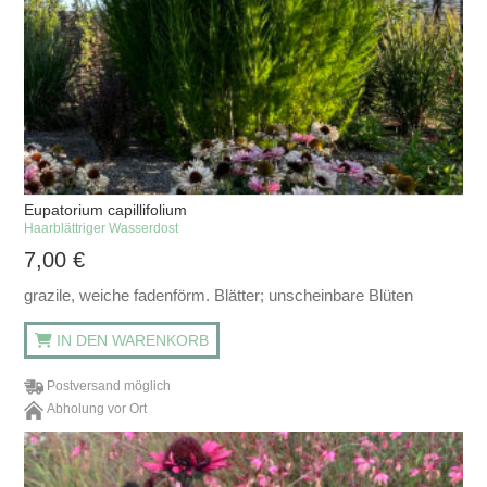
Eupatorium capillifolium
Haarblättriger Wasserdost
7,00
€
grazile, weiche fadenförm. Blätter; unscheinbare Blüten
IN DEN WARENKORB
Postversand möglich
Abholung vor Ort