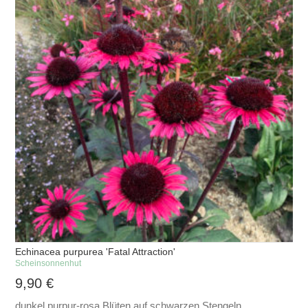
Echinacea purpurea 'Fatal Attraction'
Scheinsonnenhut
9,90
€
dunkel purpur-rosa Blüten auf schwarzen Stengeln