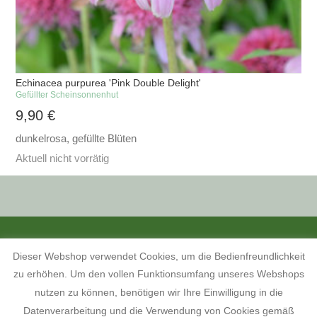
Echinacea purpurea 'Pink Double Delight'
Gefüllter Scheinsonnenhut
9,90
€
dunkelrosa, gefüllte Blüten
Aktuell nicht vorrätig
ALLE PREISANGABEN SIND INKL. MWST. UND ZZGL. VERSANDKOSTEN.
Dieser Webshop verwendet Cookies, um die Bedienfreundlichkeit
KONTAKT
INFORMATIONEN ZUM SHOP
KUNDENKONTO
zu erhöhen. Um den vollen Funktionsumfang unseres Webshops
KONTAKT, ÖFFNUNGSZEITEN UND ANFAHRTSBESCHREIBUNG
TERMINE 2026
AGB
WIDERRUFSBELEHRUNG
nutzen zu können, benötigen wir Ihre Einwilligung in die
DATENSCHUTZERKLÄRUNG
IMPRESSUM
Datenverarbeitung und die Verwendung von Cookies gemäß