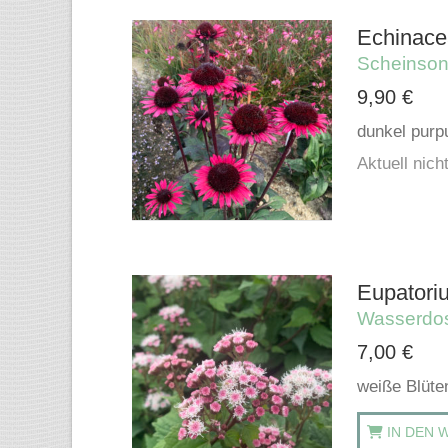
Echinacea
Scheinso
9,90
€
dunkel purp
Aktuell nicht
Eupatori
Wasserdo
7,00
€
weiße Blüte
IN DEN 