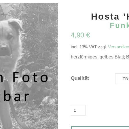
Hosta 
Funk
4,90
€
incl. 13% VAT
zzgl.
Versandko
herzförmiges, gelbes Blatt; B
Qualität
Hosta
'Hydon
Sunset'Funkie,