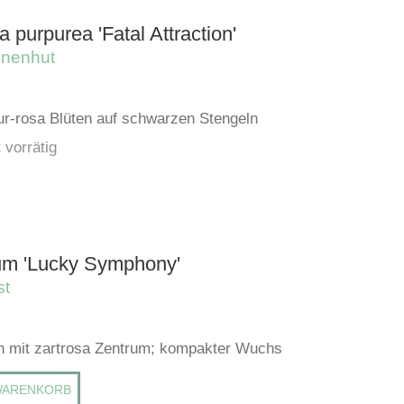
 purpurea 'Fatal Attraction'
nnenhut
ur-rosa Blüten auf schwarzen Stengeln
 vorrätig
um 'Lucky Symphony'
st
n mit zartrosa Zentrum; kompakter Wuchs
WARENKORB