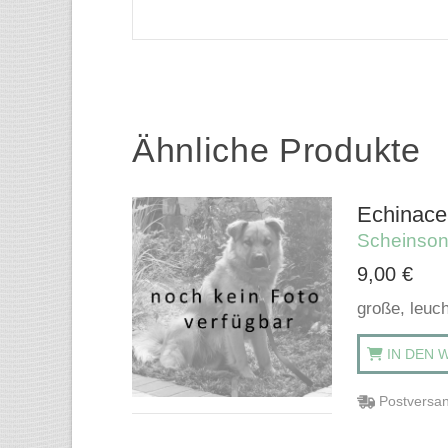
Ähnliche Produkte
Echinace
Scheinso
9,00
€
große, leuch
IN DEN 
Postversan