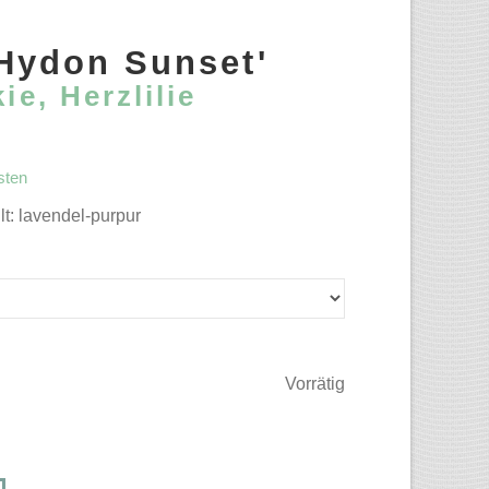
'Hydon Sunset'
ie, Herzlilie
sten
lt: lavendel-purpur
Vorrätig