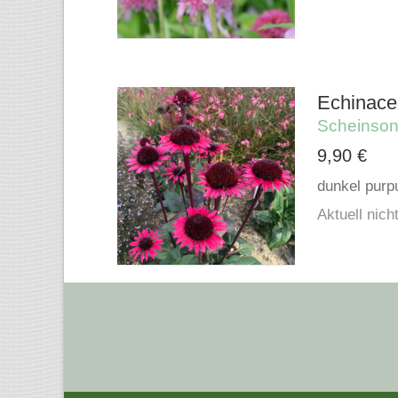
Echinacea
Scheinso
9,90
€
dunkel purp
Aktuell nicht