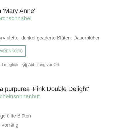
 'Mary Anne'
orchschnabel
rviolette, dunkel geaderte Blüten; Dauerblüher
WARENKORB
d möglich
Abholung vor Ort
 purpurea 'Pink Double Delight'
 Scheinsonnenhut
gefüllte Blüten
 vorrätig