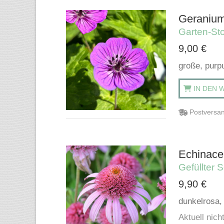
Geranium
Garten-St
9,00
€
große, purpu
IN DEN 
Postversan
Echinacea
Gefüllter
9,90
€
dunkelrosa, 
Aktuell nicht