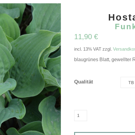
Hosta
Funk
11,90
€
incl. 13% VAT
zzgl.
Versandko
blaugrünes Blatt, gewellter R
Qualität
Hosta
'Reptilian'Funkie,
Herzlilie