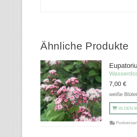
Ähnliche Produkte
Eupatori
Wasserdo
7,00
€
weiße Blüte
IN DEN 
Postversan