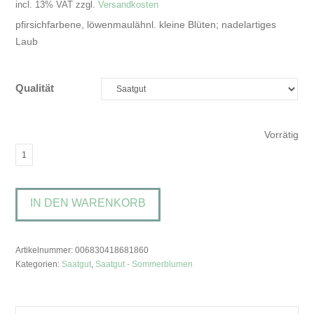
incl. 13% VAT
zzgl.
Versandkosten
pfirsichfarbene, löwenmaulähnl. kleine Blüten; nadelartiges
Laub
Qualität
Vorrätig
Linaria
maroccana
'Licilia
IN DEN WARENKORB
Peach'Marokkanisches
Leinkraut
Menge
Artikelnummer:
006830418681860
Kategorien:
Saatgut
,
Saatgut - Sommerblumen