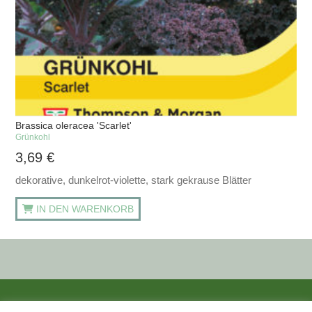
Brassica oleracea 'Scarlet'
Grünkohl
3,69
€
dekorative, dunkelrot-violette, stark gekrause Blätter
IN DEN WARENKORB
ALLE PREISANGABEN SIND INKL. MWST. UND ZZGL. VERSANDKOSTEN.