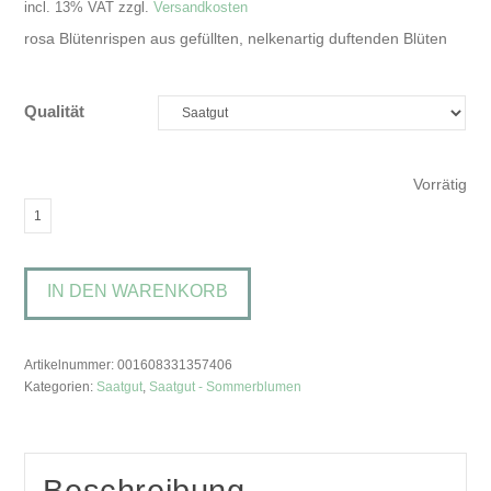
incl. 13% VAT
zzgl.
Versandkosten
rosa Blütenrispen aus gefüllten, nelkenartig duftenden Blüten
Qualität
Vorrätig
Matthiola
incana
'American
IN DEN WARENKORB
Beauty
Column'Levkoje
Menge
Artikelnummer:
001608331357406
Kategorien:
Saatgut
,
Saatgut - Sommerblumen
Beschreibung