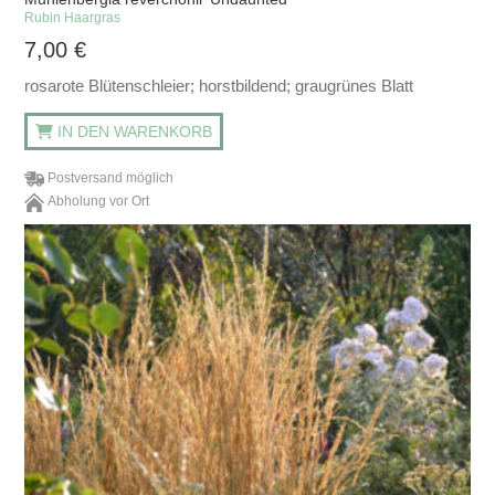
Rubin Haargras
7,00
€
rosarote Blütenschleier; horstbildend; graugrünes Blatt
IN DEN WARENKORB
Postversand möglich
Abholung vor Ort