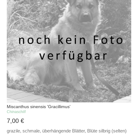
Miscanthus sinensis 'Gracillimus'
Chinaschilf
7,00
€
grazile, schmale, überhängende Blätter, Blüte silbrig (selten)