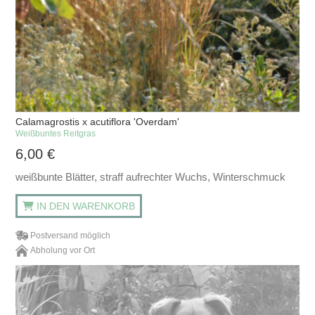
Calamagrostis x acutiflora 'Overdam'
Weißbuntes Reitgras
6,00
€
weißbunte Blätter, straff aufrechter Wuchs, Winterschmuck
IN DEN WARENKORB
Postversand möglich
Abholung vor Ort