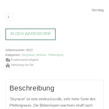
Vorrätig
Molinia
arundinacea
'Skyracer'Hohes
IN DEN WARENKORB
Pfeifengras
Menge
Artikelnummer:
4522
Kategorien:
Ziergräser
,
Molinia - Pfeifengras
Postversand möglich
Abholung vor Ort
Beschreibung
'Skyracer' ist eine eindrucksvolle, sehr hohe Sorte des
Pfeifengrases. Die Blütenrispen wachsen straff nach