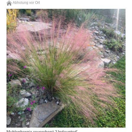
Abholung vor Ort
Muhlenbergia reverchonii 'Undaunted'