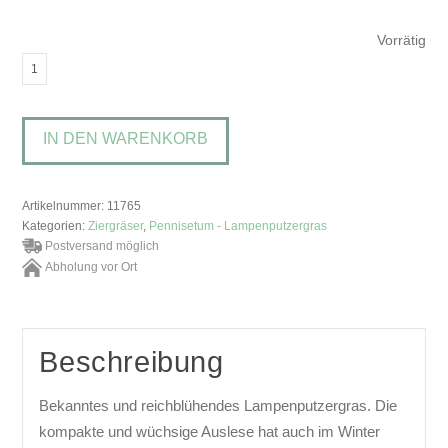
Vorrätig
Pennisetum
alopecuroides
'Hameln'Niedriges
IN DEN WARENKORB
Lampenputzergras
Menge
Artikelnummer:
11765
Kategorien:
Ziergräser
,
Pennisetum - Lampenputzergras
Postversand möglich
Abholung vor Ort
Beschreibung
Bekanntes und reichblühendes Lampenputzergras. Die
kompakte und wüchsige Auslese hat auch im Winter