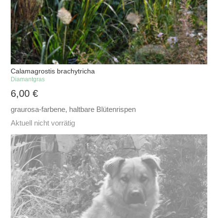
Calamagrostis brachytricha
Diamantgras
6,00
€
graurosa-farbene, haltbare Blütenrispen
Aktuell nicht vorrätig