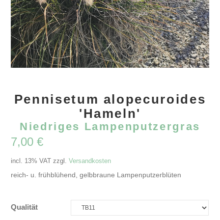
Pennisetum alopecuroides
'Hameln'
Niedriges Lampenputzergras
7,00
€
incl. 13% VAT
zzgl.
Versandkosten
reich- u. frühblühend, gelbbraune Lampenputzerblüten
Qualität