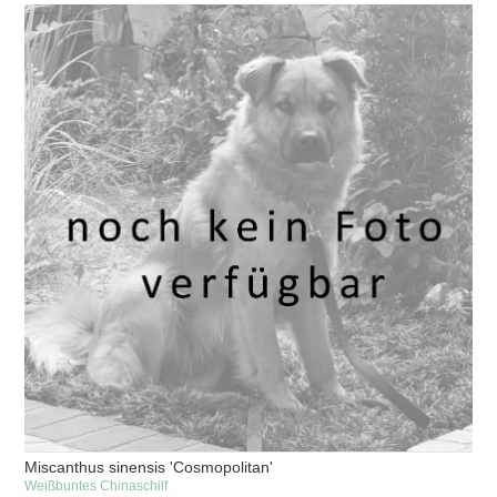
Miscanthus sinensis 'Cosmopolitan'
Weißbuntes Chinaschilf