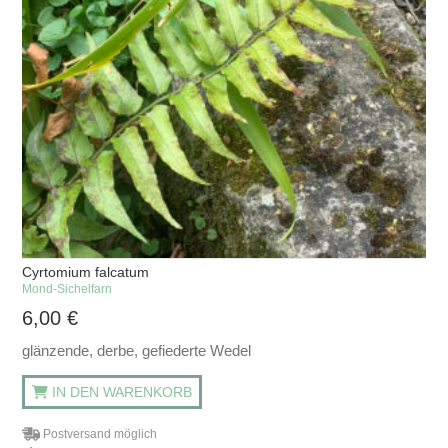
Cyrtomium falcatum
Mond-Sichelfarn
6,00
€
glänzende, derbe, gefiederte Wedel
IN DEN WARENKORB
Postversand möglich