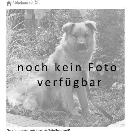
Abholung vor Ort
Polystichum setiferum 'Wollastonii'