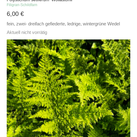
Filigran-Schildfarn
6,00
€
fein, zwei- dreifach gefiederte, ledrige, wintergrüne Wedel
Aktuell nicht vorrätig