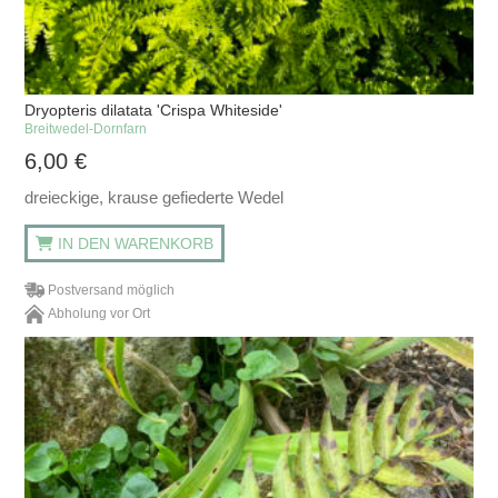
Dryopteris dilatata 'Crispa Whiteside'
Breitwedel-Dornfarn
6,00
€
dreieckige, krause gefiederte Wedel
IN DEN WARENKORB
Postversand möglich
Abholung vor Ort