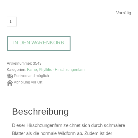
Vorrätig
Phyllitis
scolopendrium
'Angustifolia'Hirschzungenfarn
IN DEN WARENKORB
Menge
Artikelnummer:
3543
Kategorien:
Farne
,
Phyllitis - Hirschzungenfarn
Postversand möglich
Abholung vor Ort
Beschreibung
Dieser Hirschzungenfarn zeichnet sich durch schmälere
Blätter als die normale Wildform ab. Zudem ist der