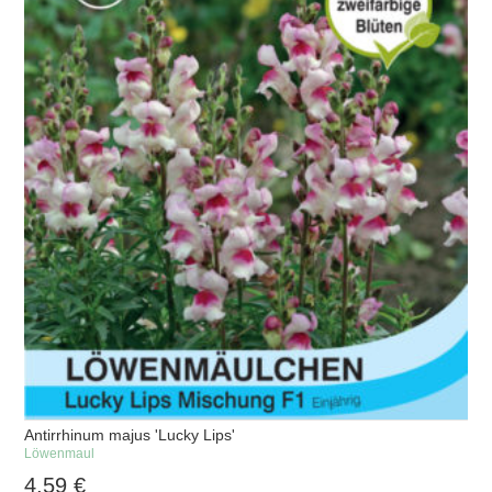
Antirrhinum majus 'Lucky Lips'
Löwenmaul
4,59
€