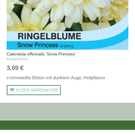
Calendula officinalis 'Snow Princess'
Ringelblume
3,69
€
cremeweiße Blüten mit dunklem Auge; Heilpflanze
IN DEN WARENKORB
ALLE PREISANGABEN SIND INKL. MWST. UND ZZGL. VERSANDKOSTEN.