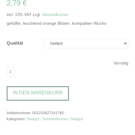
2,79
€
incl. 13% VAT
zzgl.
Versandkosten
gefüllte, leuchtend orange Blüten, kompakter Wuchs
Qualität
Vorrätig
Tagetes
patula
'Durango
IN DEN WARENKORB
Tangerine'Studentenblume
Menge
Artikelnummer:
003253627241785
Kategorien:
Saatgut - Sommerblumen
,
Saatgut