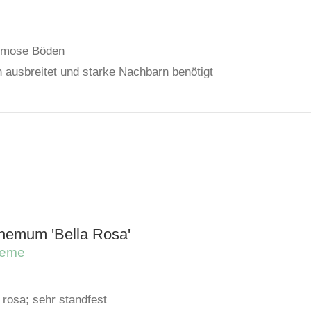
humose Böden
h ausbreitet und starke Nachbarn benötigt
hemum 'Bella Rosa'
heme
 rosa; sehr standfest