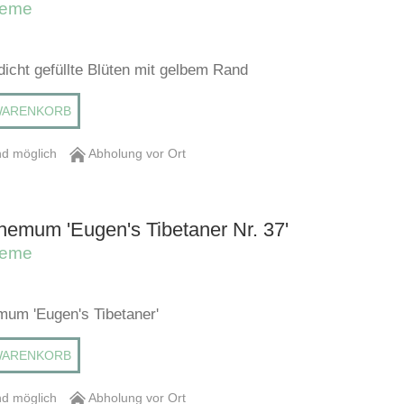
heme
 dicht gefüllte Blüten mit gelbem Rand
WARENKORB
d möglich
Abholung vor Ort
hemum 'Eugen's Tibetaner Nr. 37'
heme
um 'Eugen's Tibetaner'
WARENKORB
d möglich
Abholung vor Ort