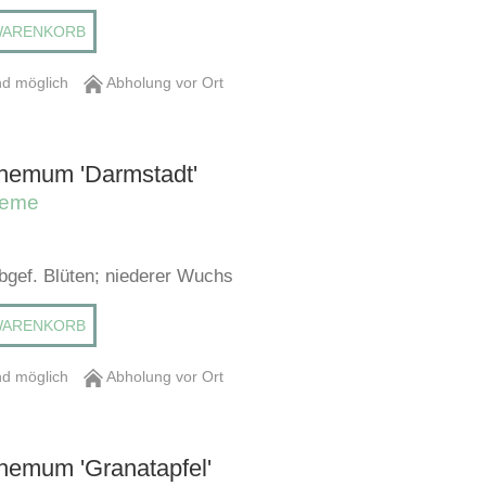
WARENKORB
d möglich
Abholung vor Ort
hemum 'Darmstadt'
heme
lbgef. Blüten; niederer Wuchs
WARENKORB
d möglich
Abholung vor Ort
hemum 'Granatapfel'