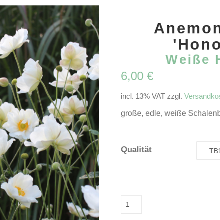
Anemon
'Hono
Weiße 
6,00
€
incl. 13% VAT
zzgl.
Versandko
große, edle, weiße Schalen
Qualität
Anemone
Japonica-