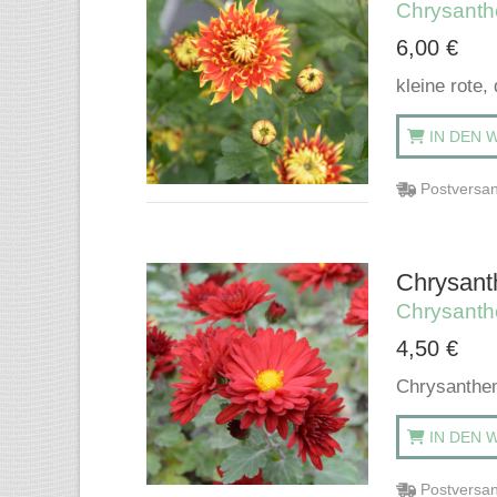
Chrysant
6,00
€
kleine rote,
IN DEN 
Postversan
Chrysant
Chrysant
4,50
€
Chrysanthem
IN DEN 
Postversan