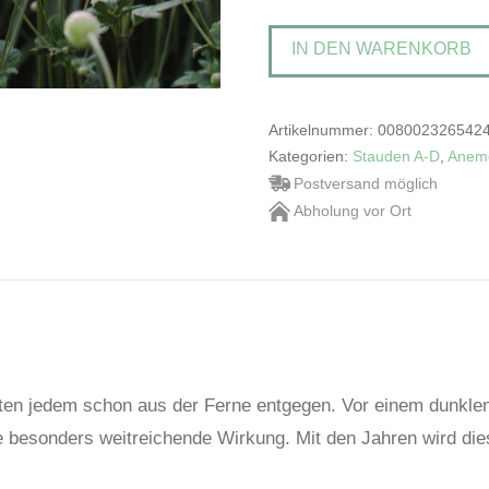
H.
IN DEN WARENKORB
'Honorine
Jobert'Weiße
Herbstanemone
Artikelnummer:
008002326542
Menge
Kategorien:
Stauden A-D
,
Anem
Postversand möglich
Abholung vor Ort
hten jedem schon aus der Ferne entgegen. Vor einem dunklen
ne besonders weitreichende Wirkung. Mit den Jahren wird d