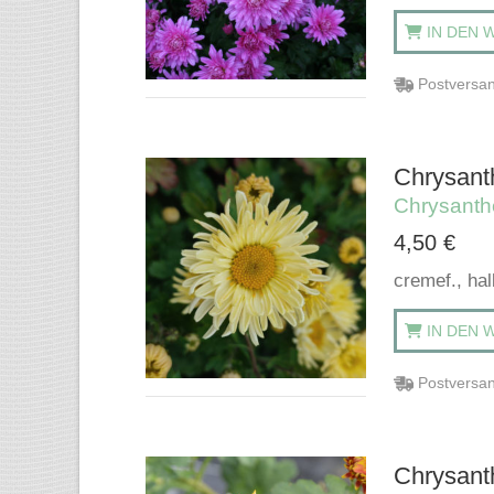
IN DEN 
Postversan
Chrysant
Chrysant
4,50
€
cremef., ha
IN DEN 
Postversan
Chrysant