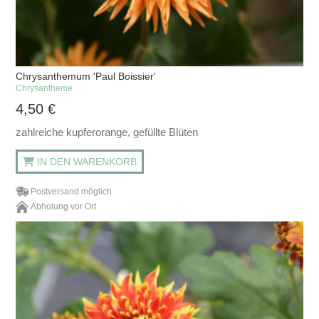
Chrysanthemum 'Paul Boissier'
Chrysantheme
4,50
€
zahlreiche kupferorange, gefüllte Blüten
IN DEN WARENKORB
Postversand möglich
Abholung vor Ort