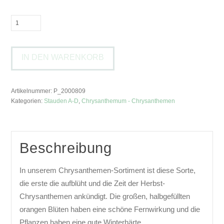
Chrysanthemum
'Dixter
Orange'Chrysantheme
IN DEN WARENKORB
Menge
Artikelnummer:
P_2000809
Kategorien:
Stauden A-D
,
Chrysanthemum - Chrysanthemen
Beschreibung
In unserem Chrysanthemen-Sortiment ist diese Sorte,
die erste die aufblüht und die Zeit der Herbst-
Chrysanthemen ankündigt. Die großen, halbgefüllten
orangen Blüten haben eine schöne Fernwirkung und die
Pflanzen haben eine gute Winterhärte.