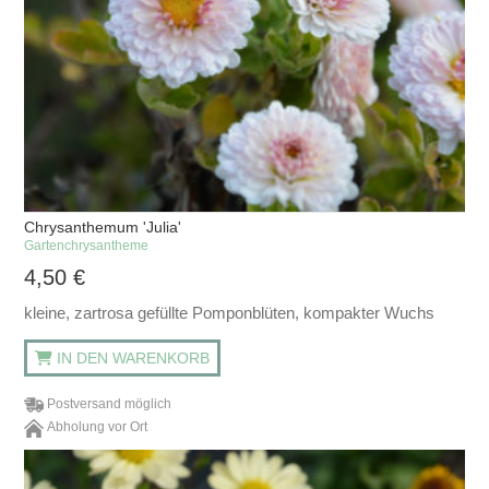
Chrysanthemum 'Julia'
Gartenchrysantheme
4,50
€
kleine, zartrosa gefüllte Pomponblüten, kompakter Wuchs
IN DEN WARENKORB
Postversand möglich
Abholung vor Ort