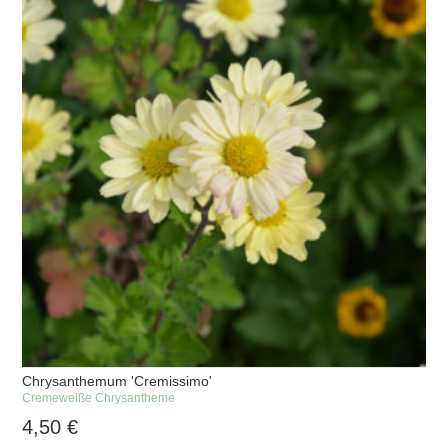
Chrysanthemum 'Cremissimo'
Cremeweiße Chrysantheme
4,50
€