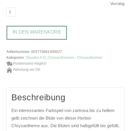
Vorrätig
Chrysanthemum
'Nr.
21'Chrysantheme
IN DEN WARENKORB
Menge
Artikelnummer:
003770661400027
Kategorien:
Stauden A-D
,
Chrysanthemum - Chrysanthemen
Postversand möglich
Abholung vor Ort
Beschreibung
Ein interessantes Farbspiel von zartrosa bis zu hellem
gelb zeichnen die Blüte von dieser Herbst-
Chrysantheme aus. Die Blüten sind halbgefüllt bis gefüllt,