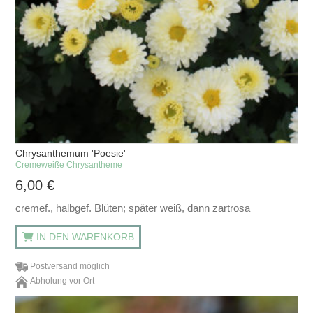
Chrysanthemum 'Poesie'
Cremeweiße Chrysantheme
6,00
€
cremef., halbgef. Blüten; später weiß, dann zartrosa
IN DEN WARENKORB
Postversand möglich
Abholung vor Ort