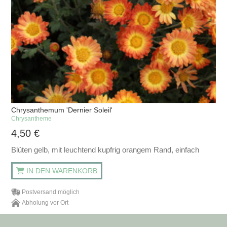
Chrysanthemum 'Dernier Soleil'
Chrysantheme
4,50
€
Blüten gelb, mit leuchtend kupfrig orangem Rand, einfach
IN DEN WARENKORB
Postversand möglich
Abholung vor Ort