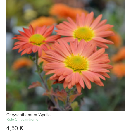
Chrysanthemum 'Apollo'
Rote Chrysantheme
4,50
€