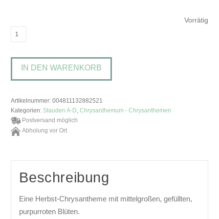
Vorrätig
Chrysanthemum
'Royal
Purple'Chrysantheme
IN DEN WARENKORB
Menge
Artikelnummer:
004811132882521
Kategorien:
Stauden A-D
,
Chrysanthemum - Chrysanthemen
Postversand möglich
Abholung vor Ort
Beschreibung
Eine Herbst-Chrysantheme mit mittelgroßen, gefüllten,
purpurroten Blüten.