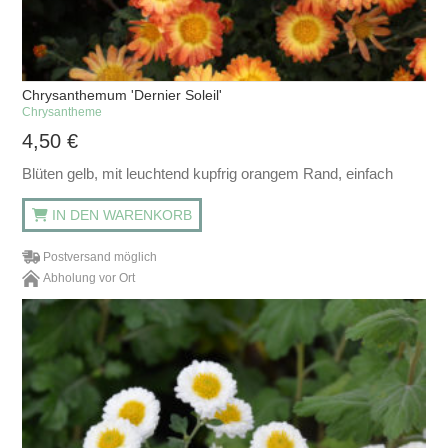
Chrysanthemum 'Dernier Soleil'
Chrysantheme
4,50
€
Blüten gelb, mit leuchtend kupfrig orangem Rand, einfach
IN DEN WARENKORB
Postversand möglich
Abholung vor Ort