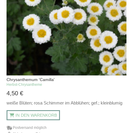
Chrysanthemum 'Camilla'
Herbst-Chrysantheme
4,50
€
weiße Blüten; rosa Schimmer im Abblühen; gef.; kleinblumig
IN DEN WARENKORB
Postversand möglich