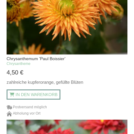
Chrysanthemum 'Paul Boissier'
Chrysantheme
4,50
€
zahlreiche kupferorange, gefüllte Blüten
IN DEN WARENKORB
Postversand möglich
Abholung vor Ort