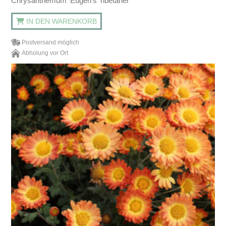
Chrysanthemum 'Eugen's Tibetaner'
IN DEN WARENKORB
Postversand möglich
Abholung vor Ort