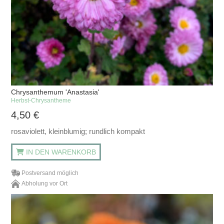
Chrysanthemum 'Anastasia'
Herbst-Chrysantheme
4,50
€
rosaviolett, kleinblumig; rundlich kompakt
IN DEN WARENKORB
Postversand möglich
Abholung vor Ort