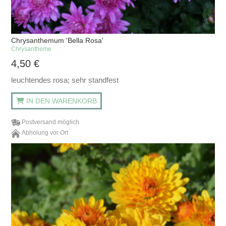
Chrysanthemum 'Bella Rosa'
Chrysantheme
4,50
€
leuchtendes rosa; sehr standfest
IN DEN WARENKORB
Postversand möglich
Abholung vor Ort