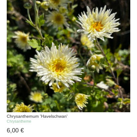
Chrysanthemum 'Havelschwan'
Chrysantheme
6,00
€