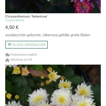
Chrysanthemum 'Nebelrose'
Chrysantheme
4,50
€
wunderschön geformte, silberrosa gefüllte große Blüten
IN DEN WARENKORB
Postversand möglich
Abholung vor Ort