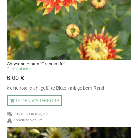
Chrysanthemum 'Granatapfel'
Chrysantheme
6,00
€
kleine rote, dicht gefüllte Blüten mit gelbem Rand
IN DEN WARENKORB
Postversand möglich
Abholung vor Ort