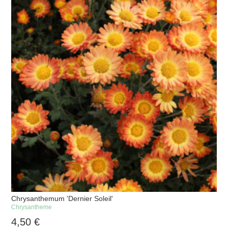
Chrysanthemum 'Dernier Soleil'
Chrysantheme
4,50
€