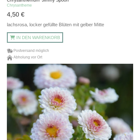
Chrysanthemum 'Jimmy Spoon'
Chrysantheme
4,50
€
lachsrosa, locker gefüllte Blüten mit gelber Mitte
IN DEN WARENKORB
Postversand möglich
Abholung vor Ort