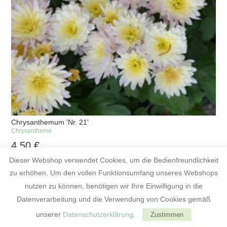
Chrysanthemum 'Nr. 21'
Chrysantheme
4,50
€
Dieser Webshop verwendet Cookies, um die Bedienfreundlichkeit
halbgefüllte - gefüllte zartrosa Blüten mit dunklerer Mitte
zu erhöhen. Um den vollen Funktionsumfang unseres Webshops
IN DEN WARENKORB
nutzen zu können, benötigen wir Ihre Einwilligung in die
Datenverarbeitung und die Verwendung von Cookies gemäß
Postversand möglich
unserer
Datenschutzerklärung
.
Zustimmen
Abholung vor Ort