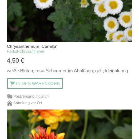
Chrysanthemum 'Camilla'
Herbst-Chrysantheme
4,50
€
weiße Blüten; rosa Schimmer im Abblühen; gef.; kleinblumig
IN DEN WARENKORB
Postversand möglich
Abholung vor Ort