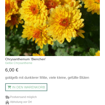
Chrysanthemum 'Bienchen'
Gelbe Chrysantheme
6,00
€
goldgelb mit dunklerer Mitte, viele kleine, gefüllte Blüten
IN DEN WARENKORB
Postversand möglich
Abholung vor Ort