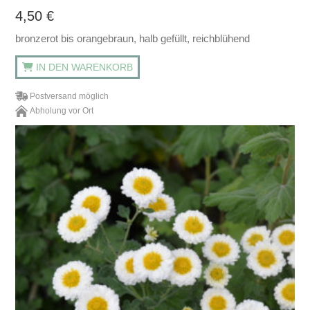
4,50
€
bronzerot bis orangebraun, halb gefüllt, reichblühend
IN DEN WARENKORB
Postversand möglich
Abholung vor Ort