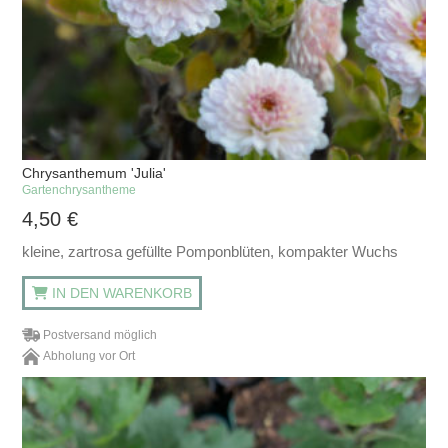
Chrysanthemum 'Julia'
Gartenchrysantheme
4,50
€
kleine, zartrosa gefüllte Pomponblüten, kompakter Wuchs
IN DEN WARENKORB
Postversand möglich
Abholung vor Ort