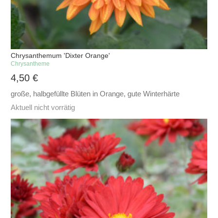
Chrysanthemum 'Dixter Orange'
Chrysantheme
4,50
€
große, halbgefüllte Blüten in Orange, gute Winterhärte
Aktuell nicht vorrätig