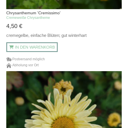
Chrysanthemum 'Cremissimo'
Cremeweiße Chrysantheme
4,50
€
cremegelbe, einfache Blüten; gut winterhart
IN DEN WARENKORB
Postversand möglich
Abholung vor Ort