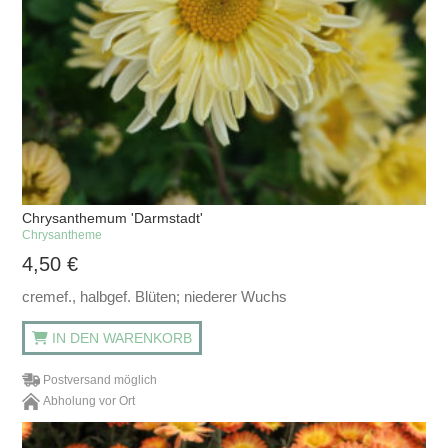
Chrysanthemum 'Darmstadt'
Chrysantheme
4,50
€
cremef., halbgef. Blüten; niederer Wuchs
IN DEN WARENKORB
Postversand möglich
Abholung vor Ort