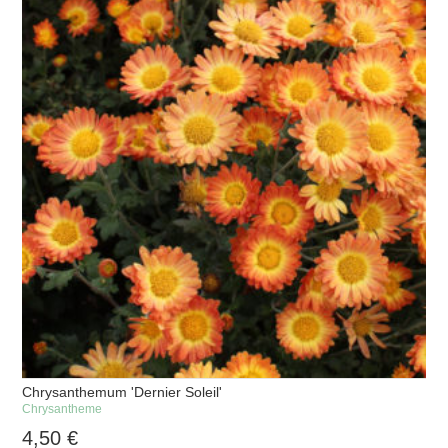
Chrysanthemum 'Dernier Soleil'
Chrysantheme
4,50
€