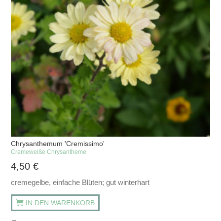
Chrysanthemum 'Cremissimo'
Cremeweiße Chrysantheme
4,50
€
cremegelbe, einfache Blüten; gut winterhart
IN DEN WARENKORB