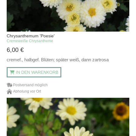
Chrysanthemum 'Poesie'
Cremeweiße Chrysantheme
6,00
€
cremef., halbgef. Blüten; später weiß, dann zartrosa
IN DEN WARENKORB
Postversand möglich
Abholung vor Ort