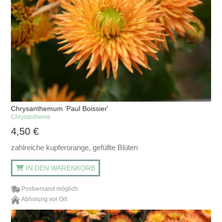
Chrysanthemum 'Paul Boissier'
Chrysantheme
4,50
€
zahlreiche kupferorange, gefüllte Blüten
IN DEN WARENKORB
Postversand möglich
Abholung vor Ort