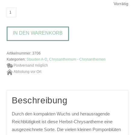
Vorrätig
Chrysanthemum
'Julia'Gartenchrysantheme
Menge
IN DEN WARENKORB
Artikelnummer:
3706
Kategorien:
Stauden A-D
,
Chrysanthemum - Chrysanthemen
Postversand möglich
Abholung vor Ort
Beschreibung
Durch den kompakten Wuchs und herausragende
Reichblütigkeit ist diese Herbst-Chrysantheme eine
ausgezeichnete Sorte. Die vielen kleinen Pomponblüten