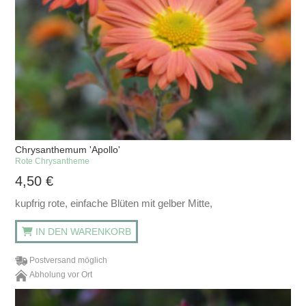
Chrysanthemum 'Apollo'
Rote Chrysantheme
4,50
€
kupfrig rote, einfache Blüten mit gelber Mitte,
IN DEN WARENKORB
Postversand möglich
Abholung vor Ort