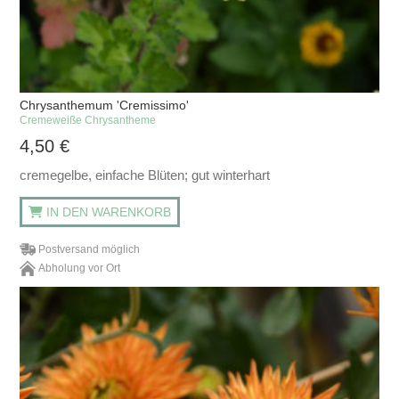
Chrysanthemum 'Cremissimo'
Cremeweiße Chrysantheme
4,50
€
cremegelbe, einfache Blüten; gut winterhart
IN DEN WARENKORB
Postversand möglich
Abholung vor Ort