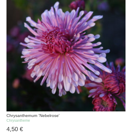
Chrysanthemum 'Nebelrose'
Chrysantheme
4,50
€