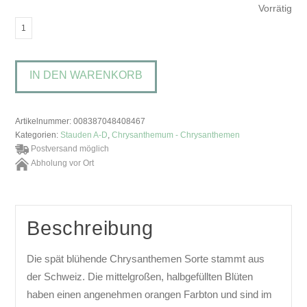
Vorrätig
Chrysanthemum
'Vreneli'Chrysantheme
Menge
IN DEN WARENKORB
Artikelnummer:
008387048408467
Kategorien:
Stauden A-D
,
Chrysanthemum - Chrysanthemen
Postversand möglich
Abholung vor Ort
Beschreibung
Die spät blühende Chrysanthemen Sorte stammt aus
der Schweiz. Die mittelgroßen, halbgefüllten Blüten
haben einen angenehmen orangen Farbton und sind im