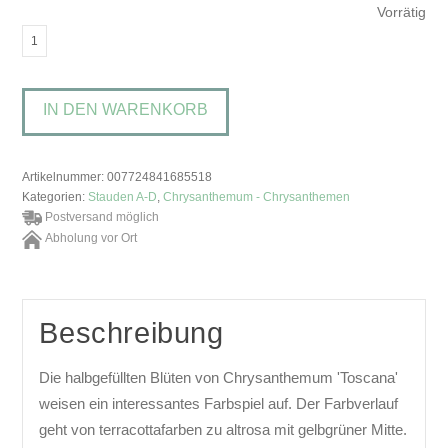
Vorrätig
Chrysanthemum
'Toscana'Chrysantheme
Menge
IN DEN WARENKORB
Artikelnummer:
007724841685518
Kategorien:
Stauden A-D
,
Chrysanthemum - Chrysanthemen
Postversand möglich
Abholung vor Ort
Beschreibung
Die halbgefüllten Blüten von Chrysanthemum 'Toscana'
weisen ein interessantes Farbspiel auf. Der Farbverlauf
geht von terracottafarben zu altrosa mit gelbgrüner Mitte.