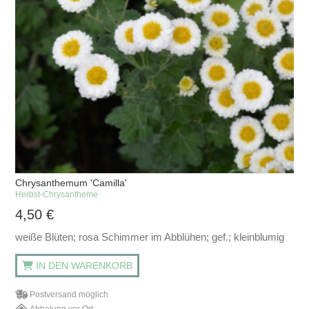
Chrysanthemum 'Camilla'
Herbst-Chrysantheme
4,50
€
weiße Blüten; rosa Schimmer im Abblühen; gef.; kleinblumig
IN DEN WARENKORB
Postversand möglich
Abholung vor Ort