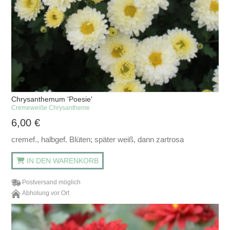
Chrysanthemum 'Poesie'
Cremeweiße Chrysantheme
6,00
€
cremef., halbgef. Blüten; später weiß, dann zartrosa
IN DEN WARENKORB
Postversand möglich
Abholung vor Ort