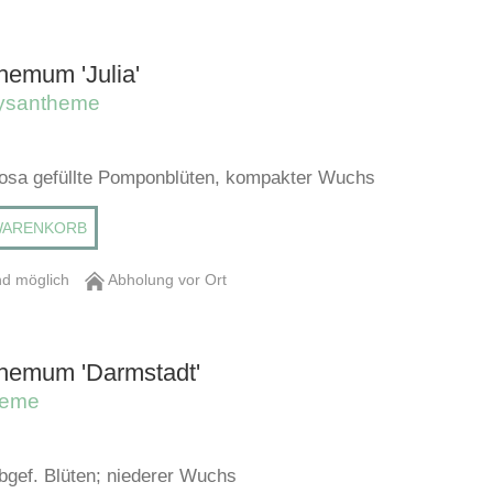
hemum 'Julia'
ysantheme
trosa gefüllte Pomponblüten, kompakter Wuchs
WARENKORB
d möglich
Abholung vor Ort
hemum 'Darmstadt'
heme
lbgef. Blüten; niederer Wuchs