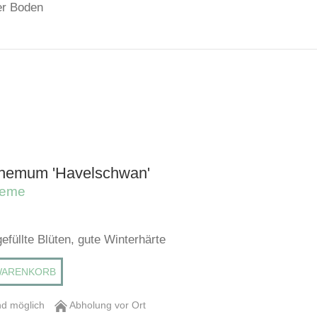
ger Boden
hemum 'Havelschwan'
heme
efüllte Blüten, gute Winterhärte
WARENKORB
d möglich
Abholung vor Ort