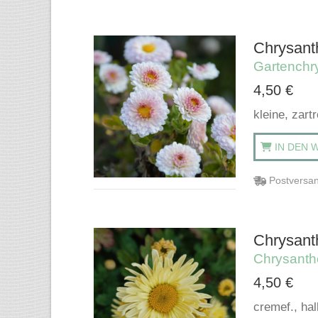
Chrysant
Gartenchr
4,50
€
kleine, zar
IN DEN 
Postversan
Chrysant
Chrysant
4,50
€
cremef., ha