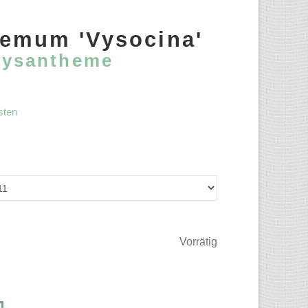
emum 'Vysocina'
rysantheme
sten
Vorrätig