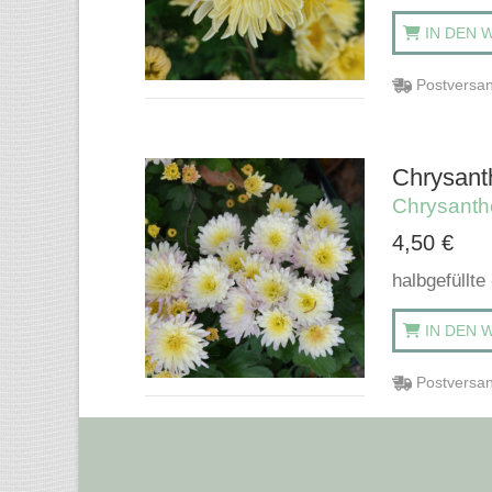
IN DEN 
Postversan
Chrysant
Chrysant
4,50
€
halbgefüllte
IN DEN 
Postversan