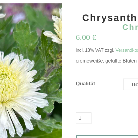
Chrysanth
Ch
6,00
€
incl. 13% VAT
zzgl.
Versandko
cremeweiße, gefüllte Blüten
Qualität
Chrysanthemum
'Vysocina'Chrysantheme
Menge