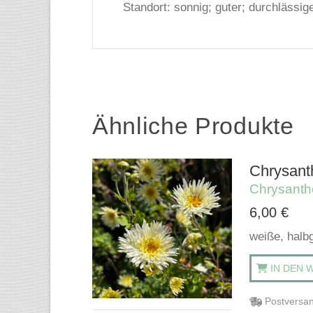
Standort: sonnig; guter; durchlässi
Ähnliche Produkte
Chrysant
Chrysant
6,00
€
weiße, halbg
IN DEN 
Postversan