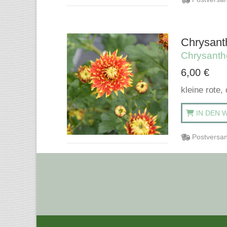
Chrysant
Chrysant
6,00
€
kleine rote,
IN DEN 
Postversan