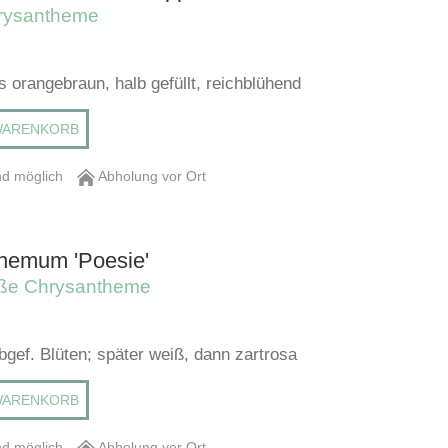
rysantheme
s orangebraun, halb gefüllt, reichblühend
WARENKORB
d möglich
Abholung vor Ort
hemum 'Poesie'
ße Chrysantheme
bgef. Blüten; später weiß, dann zartrosa
WARENKORB
d möglich
Abholung vor Ort