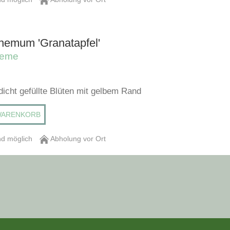
hemum 'Granatapfel'
heme
 dicht gefüllte Blüten mit gelbem Rand
WARENKORB
d möglich
Abholung vor Ort