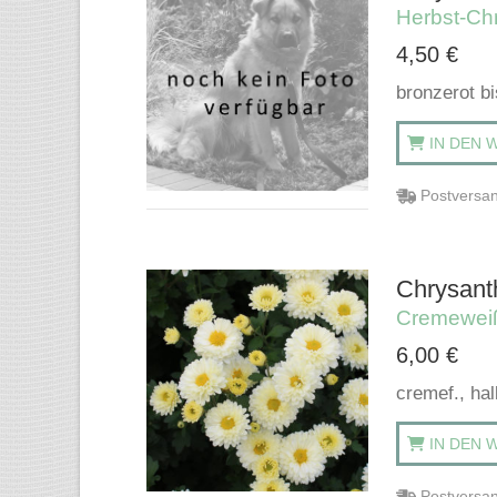
Herbst-Ch
4,50
€
bronzerot bi
IN DEN 
Postversan
Chrysant
Cremewei
6,00
€
cremef., hal
IN DEN 
Postversan