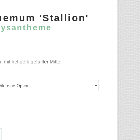
hemum 'Stallion'
rysantheme
mit hellgelb gefüllter Mitte