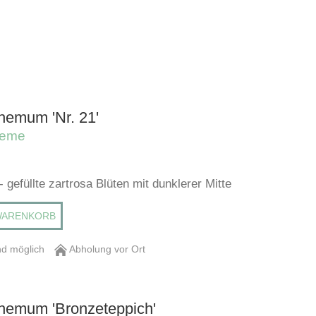
hemum 'Nr. 21'
heme
 - gefüllte zartrosa Blüten mit dunklerer Mitte
WARENKORB
d möglich
Abholung vor Ort
hemum 'Bronzeteppich'