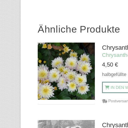
Ähnliche Produkte
Chrysant
Chrysant
4,50
€
halbgefüllte
IN DEN 
Postversan
Chrysant