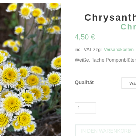
Chrysant
Ch
4,50
€
incl. VAT
zzgl.
Versandkosten
Weiße, flache Pomponblüten; 
Qualität
Chrysanthemum
'Stallion'Chrysantheme
Menge
IN DEN WARENKORB