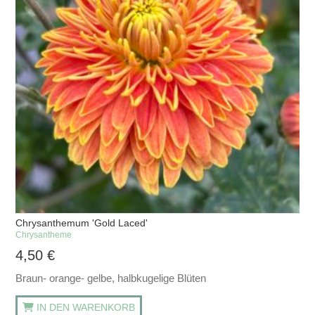
Chrysanthemum 'Gold Laced'
Chrysantheme
4,50
€
Braun- orange- gelbe, halbkugelige Blüten
IN DEN WARENKORB