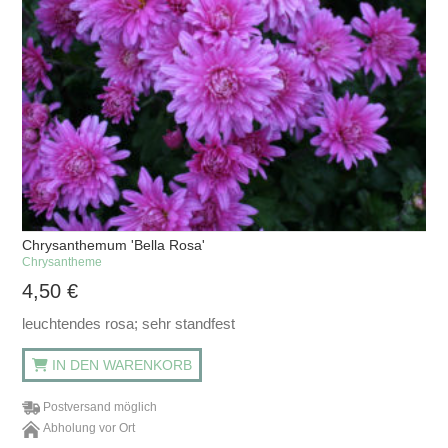
Chrysanthemum 'Bella Rosa'
Chrysantheme
4,50
€
leuchtendes rosa; sehr standfest
IN DEN WARENKORB
Postversand möglich
Abholung vor Ort