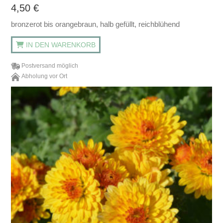
4,50
€
bronzerot bis orangebraun, halb gefüllt, reichblühend
IN DEN WARENKORB
Postversand möglich
Abholung vor Ort