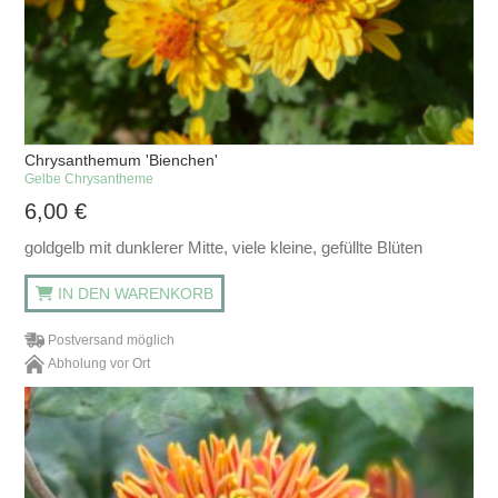
Chrysanthemum 'Bienchen'
Gelbe Chrysantheme
6,00
€
goldgelb mit dunklerer Mitte, viele kleine, gefüllte Blüten
IN DEN WARENKORB
Postversand möglich
Abholung vor Ort