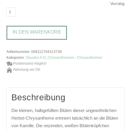
Vorrätig
Chrysanthemum
'Camilla'Herbst-
Chrysantheme
IN DEN WARENKORB
Menge
Artikelnummer:
008112704313738
Kategorien:
Stauden A-D
,
Chrysanthemum - Chrysanthemen
Postversand möglich
Abholung vor Ort
Beschreibung
Die kleinen, halbgefüllten Blüten dieser ungewöhnlichen
Herbst-Chrysantheme erinnern tatsächlich an die Blüten
von Kamille. Die reizenden, weißen Blütenköpfchen