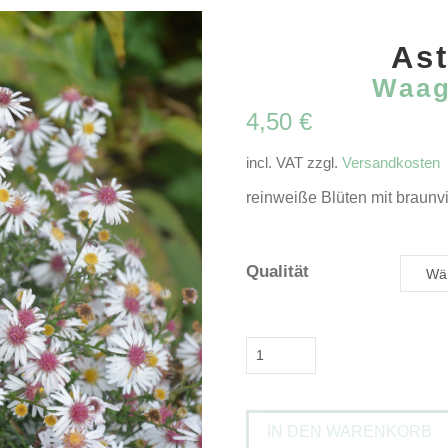
Ast
Waag
4,50
€
incl. VAT
zzgl.
Versandkosten
reinweiße Blüten mit braunvio
Qualität
Aster
'Chloe'Waagrechte
Aster
IN DEN WARENKORB
Menge