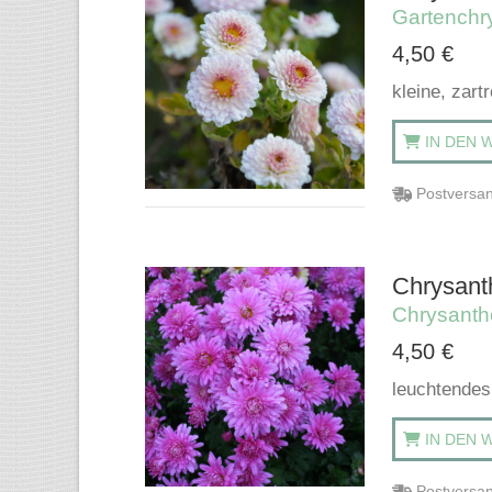
Gartenchr
4,50
€
kleine, zar
IN DEN 
Postversan
Chrysant
Chrysant
4,50
€
leuchtendes
IN DEN 
Postversan