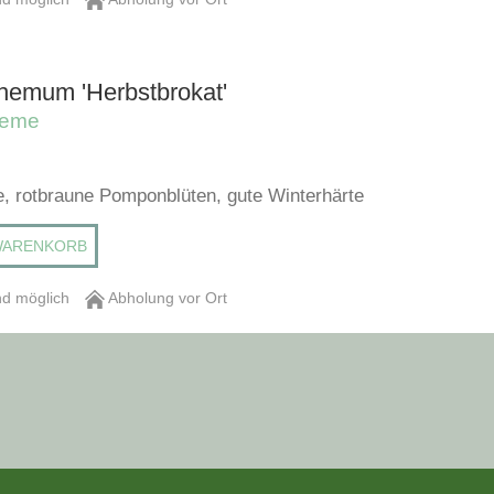
hemum 'Herbstbrokat'
heme
ne, rotbraune Pomponblüten, gute Winterhärte
WARENKORB
d möglich
Abholung vor Ort