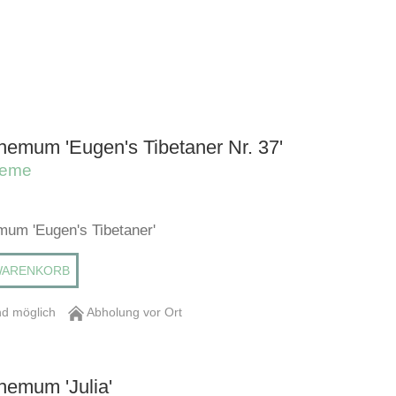
hemum 'Eugen's Tibetaner Nr. 37'
heme
um 'Eugen's Tibetaner'
WARENKORB
d möglich
Abholung vor Ort
hemum 'Julia'