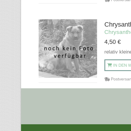
Chrysant
Chrysant
4,50
€
relativ klei
IN DEN 
Postversan