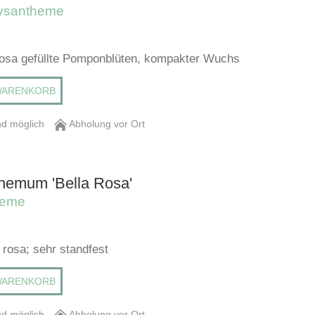
ysantheme
trosa gefüllte Pomponblüten, kompakter Wuchs
WARENKORB
d möglich
Abholung vor Ort
hemum 'Bella Rosa'
heme
 rosa; sehr standfest
WARENKORB
d möglich
Abholung vor Ort