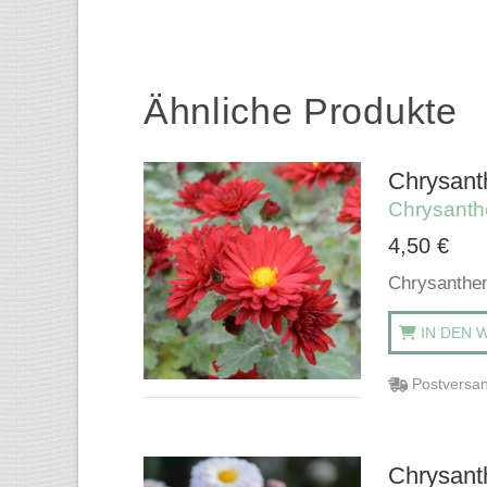
Ähnliche Produkte
Chrysant
Chrysant
4,50
€
Chrysanthem
IN DEN 
Postversan
Chrysant