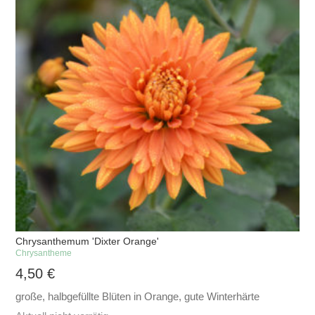
Chrysanthemum 'Dixter Orange'
Chrysantheme
4,50
€
große, halbgefüllte Blüten in Orange, gute Winterhärte