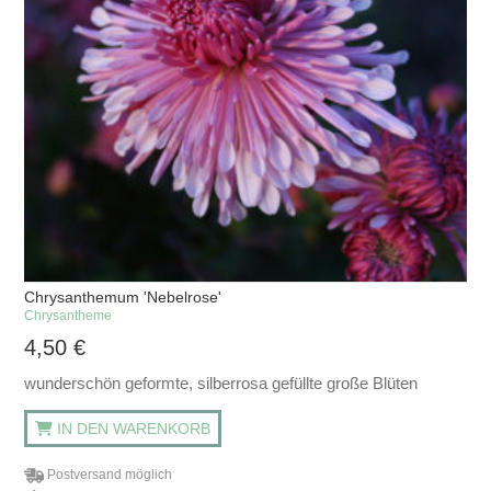
Chrysanthemum 'Nebelrose'
Chrysantheme
4,50
€
wunderschön geformte, silberrosa gefüllte große Blüten
IN DEN WARENKORB
Postversand möglich