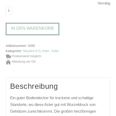
Vorrätig
Aster
macrophyllusHerzblatt-
Aster
IN DEN WARENKORB
Menge
Artikelnummer:
3260
Kategorien:
Stauden A-D
,
Aster - Aster
Postversand möglich
Abholung vor Ort
Beschreibung
Ein guter Bodendecker für trockene und schattige
Standorte, wo diese Aster gut mit Wurzeldruck von
Gehölzen zurechtkommt. Die großen herzförmigen