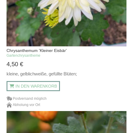
Chrysanthemum 'Kleiner Eisbär'
Gartenchrysantheme
4,50
€
kleine, gelblichweiße, gefüllte Blüten;
IN DEN WARENKORB
Postversand möglich
Abholung vor Ort