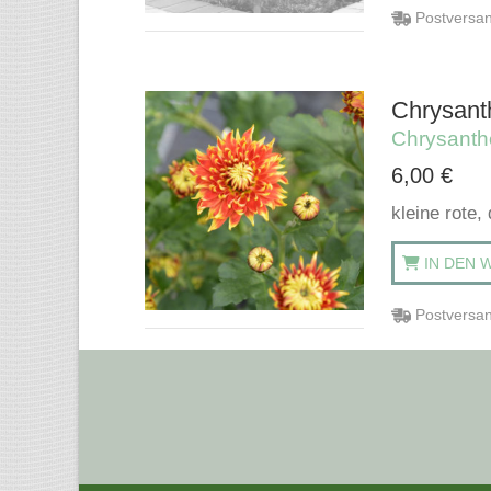
Postversan
Chrysant
Chrysant
6,00
€
kleine rote,
IN DEN 
Postversan