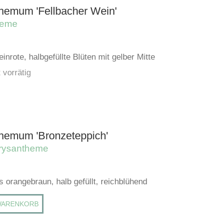
hemum 'Fellbacher Wein'
heme
inrote, halbgefüllte Blüten mit gelber Mitte
 vorrätig
hemum 'Bronzeteppich'
rysantheme
s orangebraun, halb gefüllt, reichblühend
WARENKORB