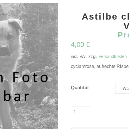
Astilbe c
V
Pr
4,00
€
incl. VAT
zzgl.
Versandkosten
cyclamrosa, aufrechte Rispen,
Qualität
Astilbe
chinensis
'Vision