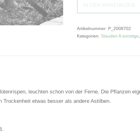
IN DEN WARENKORB
Vulcano'Prachtspiere
Menge
Artikelnummer:
P_2008702
Kategorien:
Stauden A sonstige
lütenrispen, leuchten schon von der Ferne. Die Pflanzen eig
n Trockenheit etwas besser als andere Astilben.
B.