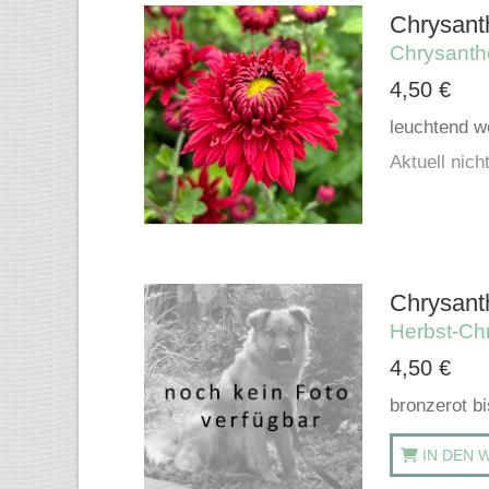
Chrysant
Chrysant
4,50
€
leuchtend we
Aktuell nicht
Chrysant
Herbst-Ch
4,50
€
bronzerot bi
IN DEN 