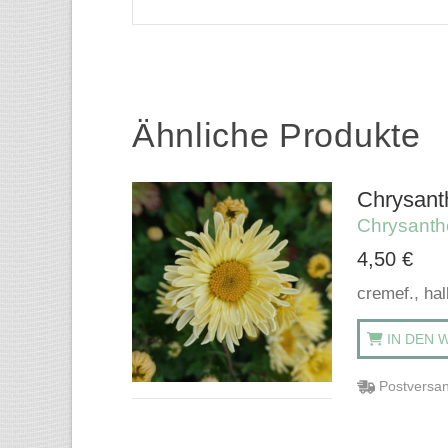
Ähnliche Produkte
Chrysant
Chrysant
4,50
€
cremef., ha
IN DEN 
Postversan