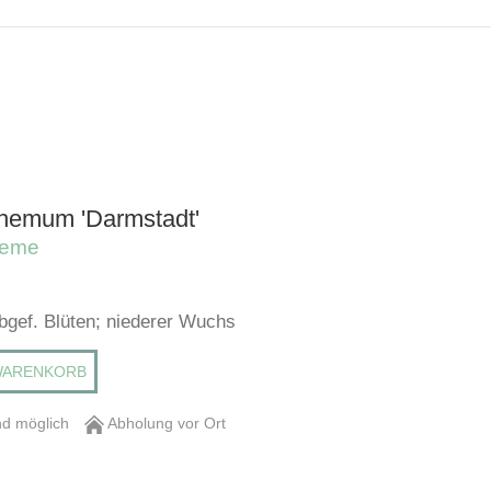
hemum 'Darmstadt'
heme
lbgef. Blüten; niederer Wuchs
WARENKORB
d möglich
Abholung vor Ort