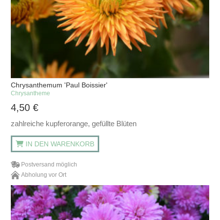
Chrysanthemum 'Paul Boissier'
Chrysantheme
4,50
€
zahlreiche kupferorange, gefüllte Blüten
IN DEN WARENKORB
Postversand möglich
Abholung vor Ort