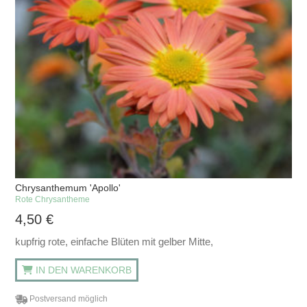
Chrysanthemum 'Apollo'
Rote Chrysantheme
4,50
€
kupfrig rote, einfache Blüten mit gelber Mitte,
IN DEN WARENKORB
Postversand möglich