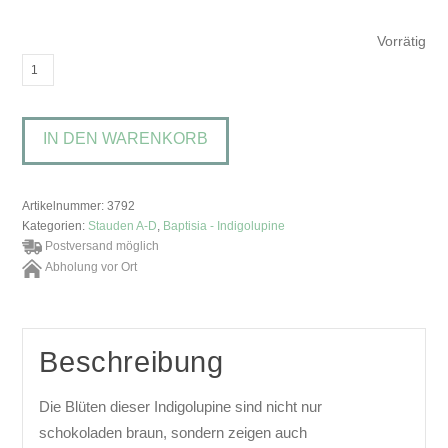
Vorrätig
Baptisia
'Decadence
Dutch
IN DEN WARENKORB
Chocolate'Indigolupine
Menge
Artikelnummer:
3792
Kategorien:
Stauden A-D
,
Baptisia - Indigolupine
Postversand möglich
Abholung vor Ort
Beschreibung
Die Blüten dieser Indigolupine sind nicht nur
schokoladen braun, sondern zeigen auch