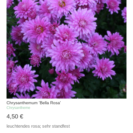
Chrysanthemum 'Bella Rosa'
Chrysantheme
4,50
€
leuchtendes rosa; sehr standfest