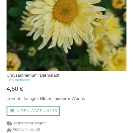
Chrysanthemum 'Darmstadt'
Chrysantheme
4,50
€
cremef., halbgef. Blüten; niederer Wuchs
IN DEN WARENKORB
Postversand möglich
Abholung vor Ort