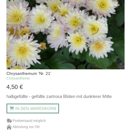
Chrysanthemum 'Nr. 21'
Chrysantheme
4,50
€
halbgefüllte - gefüllte zartrosa Blüten mit dunklerer Mitte
IN DEN WARENKORB
Postversand möglich
Abholung vor Ort