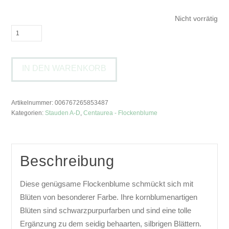
Nicht vorrätig
Centaurea
montana
'Jordy'Berg-
IN DEN WARENKORB
Flockenblume
Menge
Artikelnummer:
006767265853487
Kategorien:
Stauden A-D
,
Centaurea - Flockenblume
Beschreibung
Diese genügsame Flockenblume schmückt sich mit
Blüten von besonderer Farbe. Ihre kornblumenartigen
Blüten sind schwarzpurpurfarben und sind eine tolle
Ergänzung zu dem seidig behaarten, silbrigen Blättern.