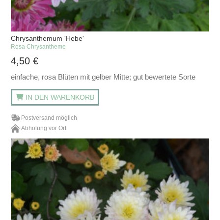
Chrysanthemum 'Hebe'
Rosa Chrysantheme
4,50
€
einfache, rosa Blüten mit gelber Mitte; gut bewertete Sorte
IN DEN WARENKORB
Postversand möglich
Abholung vor Ort