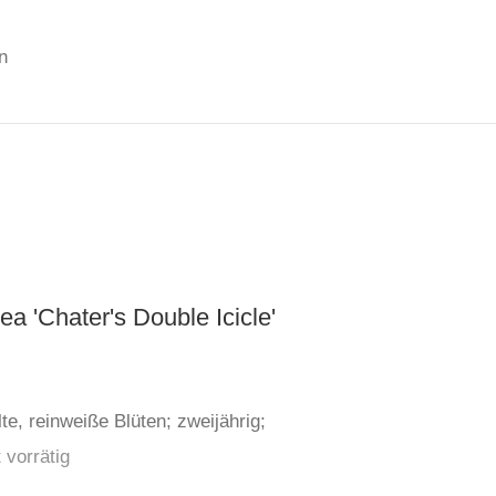
n
ea 'Chater's Double Icicle'
lte, reinweiße Blüten; zweijährig;
 vorrätig