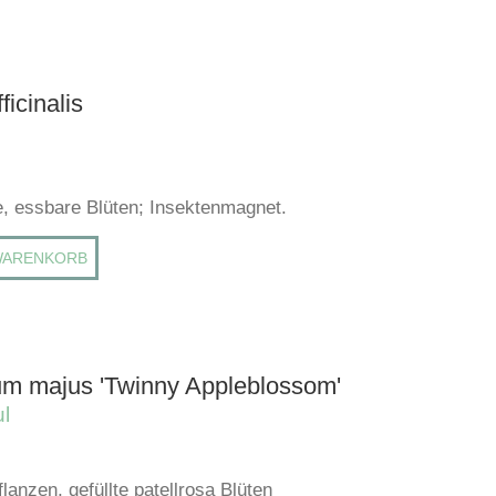
ficinalis
, essbare Blüten; Insektenmagnet.
WARENKORB
num majus 'Twinny Appleblossom'
l
anzen, gefüllte patellrosa Blüten