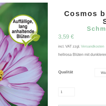
Cosmos bi
Schm
3,59
€
incl. VAT
zzgl.
Versandkosten
hellrosa Blüten mit dunklere
Qualität
Cosmos
bipinnatus
'Sweet