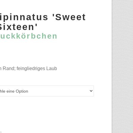
pinnatus 'Sweet
Sixteen'
uckkörbchen
n Rand; feingliedriges Laub