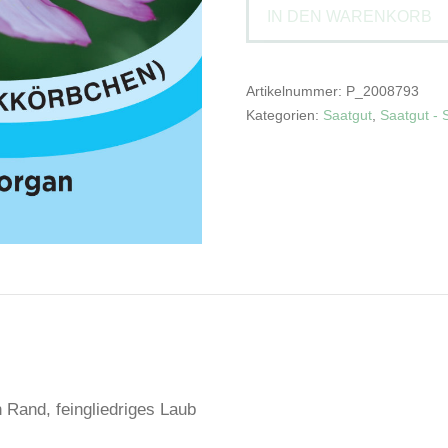
IN DEN WARENKORB
Sixteen'Schmuckkörbchen
Menge
Artikelnummer:
P_2008793
Kategorien:
Saatgut
,
Saatgut -
n Rand, feingliedriges Laub