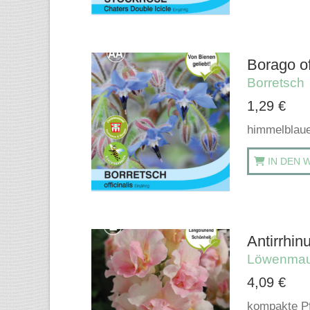
Borago of
Borretsch
1,29
€
himmelblaue
IN DEN 
Antirrhi
Löwenmau
4,09
€
kompakte Pfl