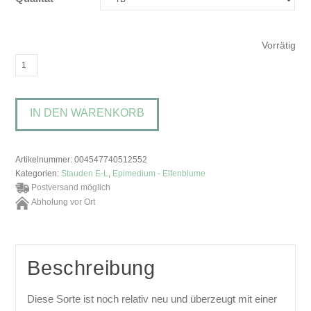
Vorrätig
Epimedium
'Sunny
and
IN DEN WARENKORB
Share'Elfenblume
Menge
Artikelnummer:
004547740512552
Kategorien:
Stauden E-L
,
Epimedium - Elfenblume
Postversand möglich
Abholung vor Ort
Beschreibung
Diese Sorte ist noch relativ neu und überzeugt mit einer