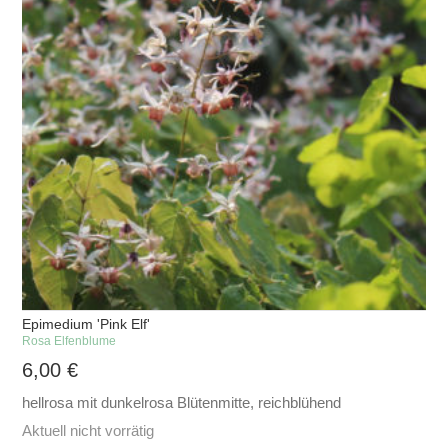
Epimedium 'Pink Elf'
Rosa Elfenblume
6,00
€
hellrosa mit dunkelrosa Blütenmitte, reichblühend
Aktuell nicht vorrätig