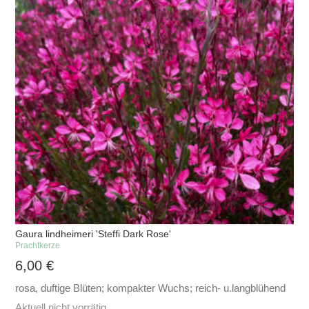
Gaura lindheimeri 'Steffi Dark Rose'
Prachtkerze
6,00
€
rosa, duftige Blüten; kompakter Wuchs; reich- u.langblühend
Aktuell nicht vorrätig