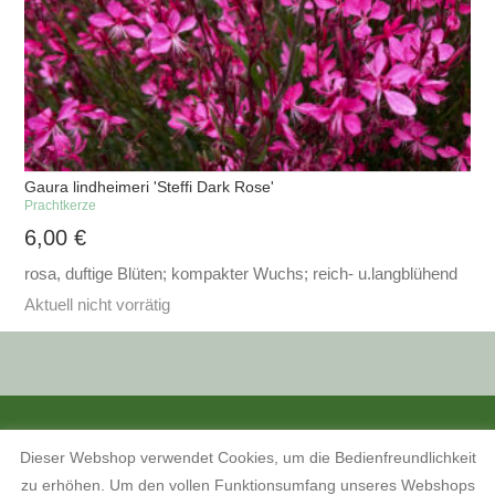
Gaura lindheimeri 'Steffi Dark Rose'
Prachtkerze
6,00
€
rosa, duftige Blüten; kompakter Wuchs; reich- u.langblühend
Aktuell nicht vorrätig
ALLE PREISANGABEN SIND INKL. MWST. UND ZZGL. VERSANDKOSTEN.
Dieser Webshop verwendet Cookies, um die Bedienfreundlichkeit
KONTAKT
INFORMATIONEN ZUM SHOP
KUNDENKONTO
zu erhöhen. Um den vollen Funktionsumfang unseres Webshops
KONTAKT, ÖFFNUNGSZEITEN UND ANFAHRTSBESCHREIBUNG