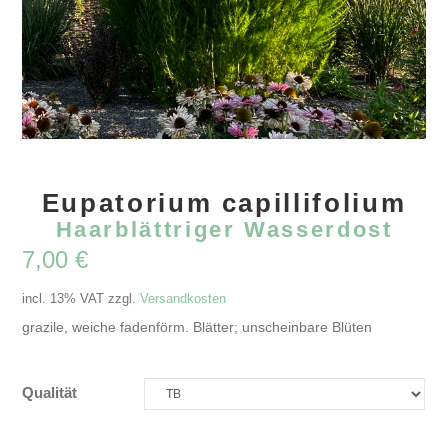
Eupatorium capillifolium
Haarblättriger Wasserdost
7,00
€
incl. 13% VAT
zzgl.
Versandkosten
grazile, weiche fadenförm. Blätter; unscheinbare Blüten
Qualität