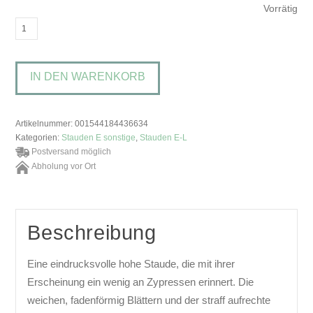
Vorrätig
Eupatorium
capillifoliumHaarblättriger
Wasserdost
IN DEN WARENKORB
Menge
Artikelnummer:
001544184436634
Kategorien:
Stauden E sonstige
,
Stauden E-L
Postversand möglich
Abholung vor Ort
Beschreibung
Eine eindrucksvolle hohe Staude, die mit ihrer
Erscheinung ein wenig an Zypressen erinnert. Die
weichen, fadenförmig Blättern und der straff aufrechte