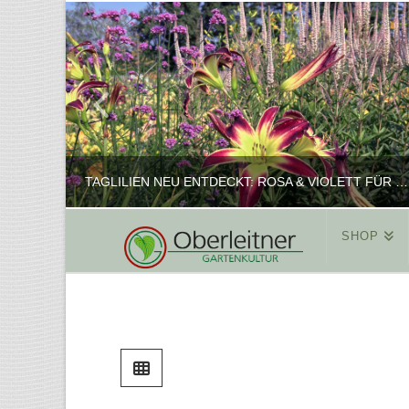
TAGLILIEN NEU ENTDECKT: ROSA & VIOLETT FÜR ROMANTISCHE PFLANZKOMBINATIONEN
SHOP
REINHARD
PFLANZENPRÄSENTATION, SHOP
FEBRUAR 16, 2025