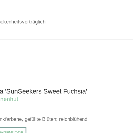
ockenheitsverträglich
a 'SunSeekers Sweet Fuchsia'
nnenhut
nkfarbene, gefüllte Blüten; reichblühend
WARENKORB