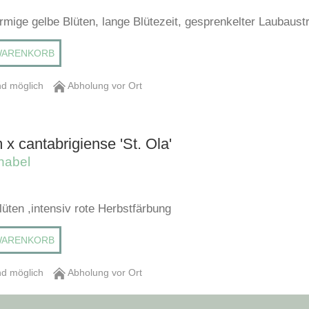
rmige gelbe Blüten, lange Blütezeit, gesprenkelter Laubaust
WARENKORB
d möglich
Abholung vor Ort
x cantabrigiense 'St. Ola'
nabel
üten ,intensiv rote Herbstfärbung
WARENKORB
d möglich
Abholung vor Ort