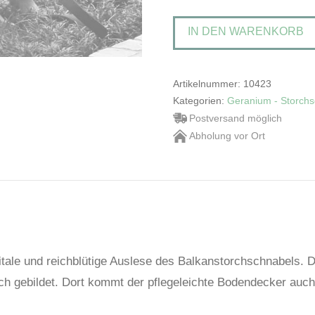
'Bevan's
IN DEN WARENKORB
Variety'Balkanstorchensch
Menge
Artikelnummer:
10423
Kategorien:
Geranium - Storchs
Postversand möglich
Abholung vor Ort
 vitale und reichblütige Auslese des Balkanstorchschnabels. 
lich gebildet. Dort kommt der pflegeleichte Bodendecker auc