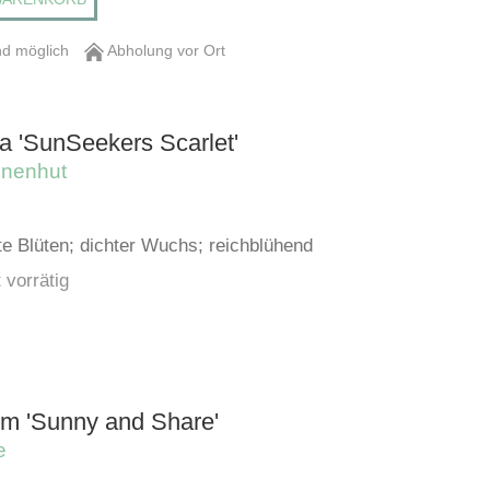
d möglich
Abholung vor Ort
a 'SunSeekers Scarlet'
nnenhut
te Blüten; dichter Wuchs; reichblühend
 vorrätig
m 'Sunny and Share'
e