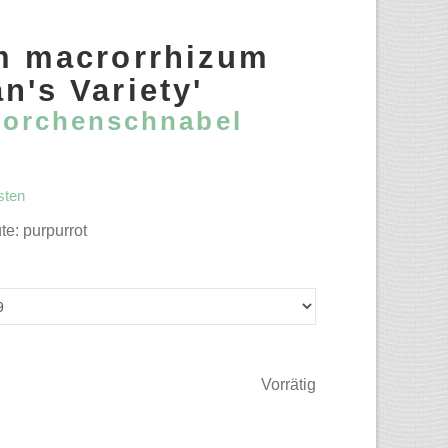
m macrorrhizum
n's Variety'
torchenschnabel
sten
e: purpurrot
Vorrätig