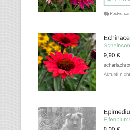
Postversan
Echinace
Scheinso
9,90
€
scharlachro
Aktuell nicht
Epimediu
Elfenblum
8,00
€