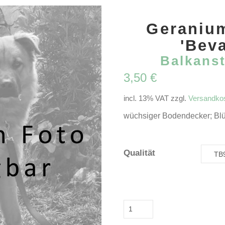
Geraniu
'Beva
Balkans
3,50
€
incl. 13% VAT
zzgl.
Versandko
wüchsiger Bodendecker; Blüt
Qualität
Geranium
macrorrhizum