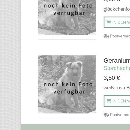
glöckchenfö
IN DEN 
Postversan
Geranium 
Storchsch
3,50
€
weiß-rosa Bl
IN DEN 
Postversan