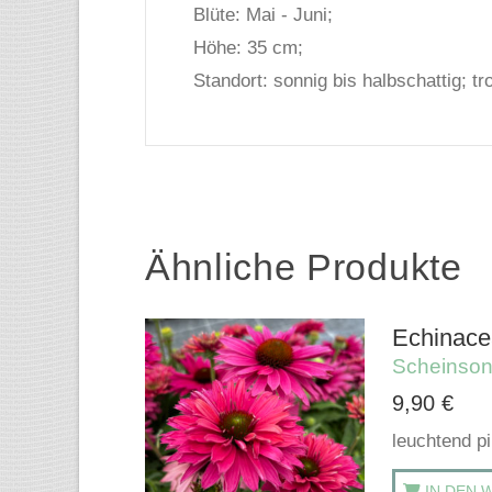
Blüte: Mai - Juni;
Höhe: 35 cm;
Standort: sonnig bis halbschattig; tr
Ähnliche Produkte
Echinace
Scheinso
9,90
€
leuchtend pi
IN DEN 