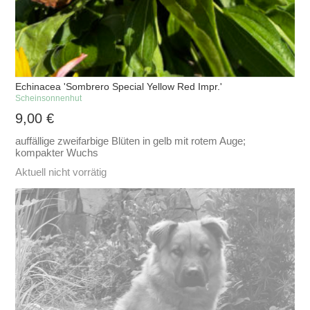
Echinacea 'Sombrero Special Yellow Red Impr.'
Scheinsonnenhut
9,00
€
auffällige zweifarbige Blüten in gelb mit rotem Auge;
kompakter Wuchs
Aktuell nicht vorrätig