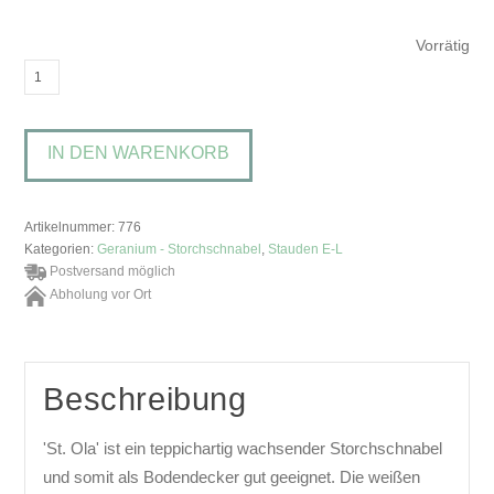
Vorrätig
Geranium
x
cantabrigiense
IN DEN WARENKORB
'St.
Ola'Storchschnabel
Menge
Artikelnummer:
776
Kategorien:
Geranium - Storchschnabel
,
Stauden E-L
Postversand möglich
Abholung vor Ort
Beschreibung
'St. Ola' ist ein teppichartig wachsender Storchschnabel
und somit als Bodendecker gut geeignet. Die weißen