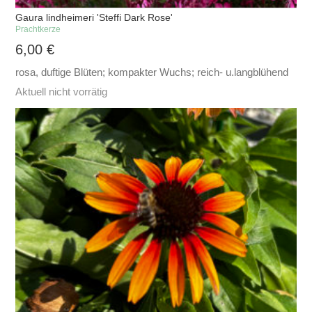
Gaura lindheimeri 'Steffi Dark Rose'
Prachtkerze
6,00
€
rosa, duftige Blüten; kompakter Wuchs; reich- u.langblühend
Aktuell nicht vorrätig