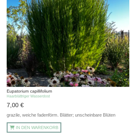
Eupatorium capillifolium
Haarblättriger Wasserdost
7,00
€
grazile, weiche fadenförm. Blätter; unscheinbare Blüten
IN DEN WARENKORB